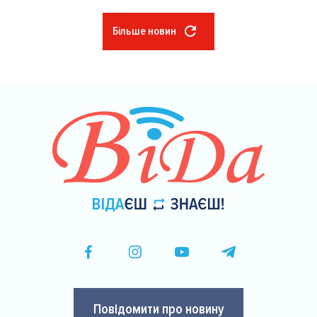
Більше новин
Розбивка
на
сторінки
Повідомити про новину