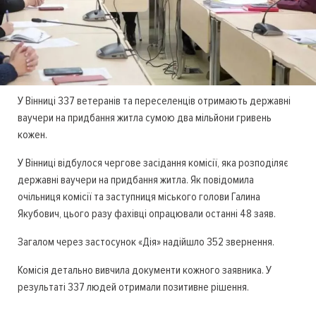
У Вінниці 337 ветеранів та переселенців отримають державні
ваучери на придбання житла сумою два мільйони гривень
кожен.
У Вінниці відбулося чергове засідання комісії, яка розподіляє
державні ваучери на придбання житла. Як повідомила
очільниця комісії та заступниця міського голови Галина
Якубович, цього разу фахівці опрацювали останні 48 заяв.
Загалом через застосунок «Дія» надійшло 352 звернення.
Комісія детально вивчила документи кожного заявника. У
результаті 337 людей отримали позитивне рішення.