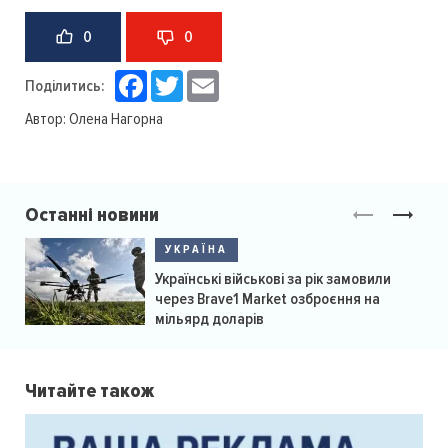
0
0
Facebook
Twitter
Email
Поділитись:
Автор:
Олена Нагорна
Останні новини
УКРАЇНА
Українські військові за рік замовили
через Brave1 Market озброєння на
мільярд доларів
Читайте також