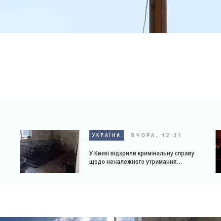
ВЧОРА, 12:31
УКРАЇНА
У Києві відкрили кримінальну справу
щодо неналежного утримання
доберманів у розпліднику