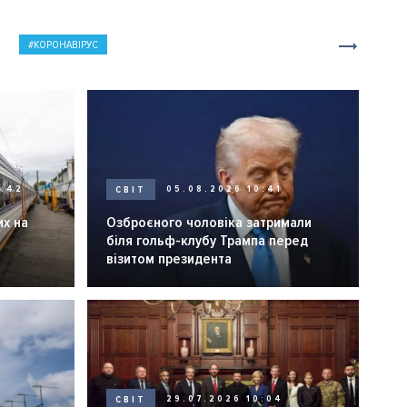
КОРОНАВІРУС
0:42
СВІТ
05.08.2026 10:41
их на
Озброєного чоловіка затримали
біля гольф-клубу Трампа перед
візитом президента
СВІТ
29.07.2026 10:04