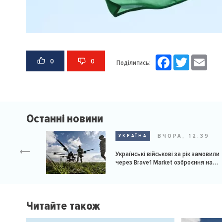
Facebook
Twitter
Email
0
0
Поділитись:
Останні новини
ВЧОРА, 12:39
УКРАЇНА
Українські військові за рік замовили
через Brave1 Market озброєння на
мільярд доларів
Читайте також