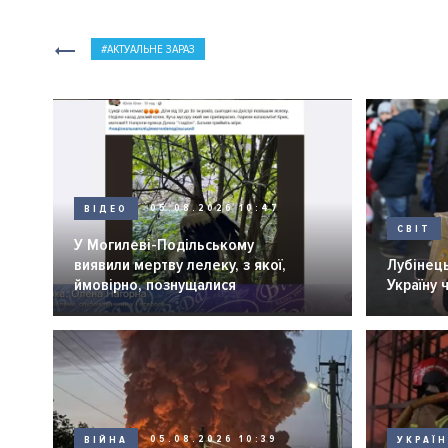
АКТУАЛЬНЕ ЗАРАЗ
ВІДЕО
05.08.2026 10:47
СВІТ
У Могилеві-Подільському
виявили мертву лелеку, з якої,
Лубінець
ймовірно, познущалися
Україну 
ВІЙНА
05.08.2026 10:39
УКРАЇ