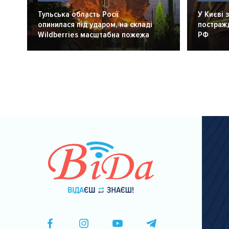
Тульська область Росії
У Києві 
опинилася під ударом, на складі
постражд
Wildberries масштабна пожежа
РФ
Розбивка
на
сторінки