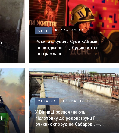
СВІТ
ВЧОРА, 12:29
ну
Росія атакувала Суми КАБами:
пошкоджено ТЦ, будинки та є
постраждалі
УКРАЇНА
ВЧОРА, 12:23
У Вінниці розпочинають
і
підготовку до реконструкції
очисних споруд на Сабарові, —
мер Вінниці.