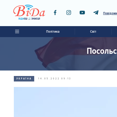
Повідоми
Політика
Світ
Посольст
УКРАЇНА
14.05.2022 09:13