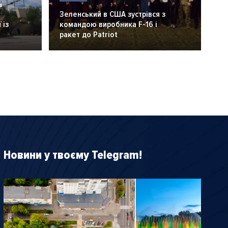
6
Зеленський в США зустрівся з
 із
командою виробника F-16 і
ракет до Patriot
Новини у твоєму Telegram!