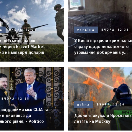
НА
ВЧОРА, 12:39
УКРАЇНА
ВЧОРА, 12:31
і військові за рік
У Києві відкрили криміналь
 через Brave1 Market
справу щодо неналежного
я на мільярд доларів
утримання доберманів у
розпліднику
ВЧОРА, 12:28
ВІЙНА
ВЧОРА, 12:26
озвідданими між США та
 відновився до
Дрони атакували Ярославль 
ього рівня, - Politico
летять на Москву