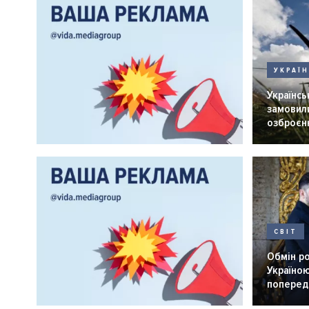
УКРАЇ
Українськ
замовили
озброєнн
СВІТ
Обмін р
Україною
попередн