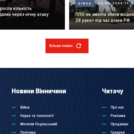
ВІЙНА
05.08.2026 10:3
зросла кількість
алих через нічну атаку
ППО не змогла збити жодної
28 ракет під час атаки РФ
Більше новин
Новини Вінничини
Читачу
Війна
Про нас
Наука та технології
Реклама
Могилів-Подільський
Продакшн
Політика
Галерея