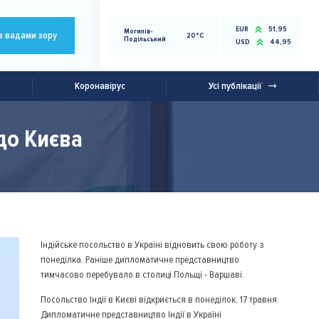
EUR
51,95
Могилів-
з вадами зору
20°C
Подільський
USD
44,95
Коронавірус
Усі публікації
 до Києва
Індійське посольство в Україні відновить свою роботу з
понеділка. Раніше дипломатичне представництво
тимчасово перебувало в столиці Польщі - Варшаві.
Посольство Індії в Києві відкриється в понеділок, 17 травня.
Дипломатичне представництво Індії в Україні