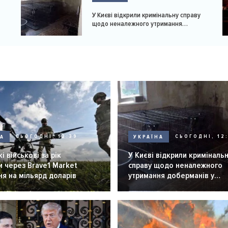
У Києві відкрили кримінальну справу
щодо неналежного утримання
доберманів у розпліднику
НА
СЬОГОДНІ, 12:39
УКРАЇНА
СЬОГОДНІ, 12:
і військові за рік
У Києві відкрили криміналь
 через Brave1 Market
справу щодо неналежного
я на мільярд доларів
утримання доберманів у
розпліднику