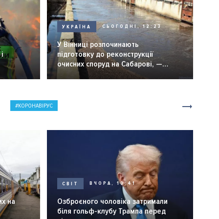
УКРАЇНА
СЬОГОДНІ, 12:23
6
У Вінниці розпочинають
і
підготовку до реконструкції
очисних споруд на Сабарові, —
мер Вінниці.
КОРОНАВІРУС
СВІТ
ВЧОРА, 10:41
их на
Озброєного чоловіка затримали
біля гольф-клубу Трампа перед