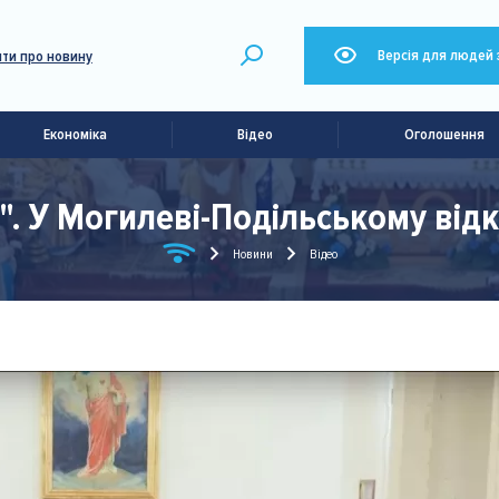
Версія для людей 
ти про новину
Економіка
Відео
Оголошення
". У Могилеві-Подільському від
Новини
Відео