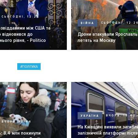
СЬОГОДНІ, 12:28
ВІЙНА
СЬОГОДНІ, 12:2
озвідданими між США та
 відновився до
Дрони атакували Ярославль 
ього рівня, - Politico
летять на Москву
ПОЛІТИКА
УКРАЇНА
ВЧОРА, 10:42
ВЧОРА, 10:44
На Київщині виявили загибл
: 8,4 млн покинули
залізничній платформі після