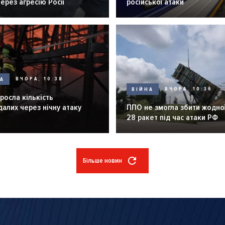
через агресію Росії
російської атаки
НА
ВЧОРА, 10:38
ВІЙНА
ВЧОРА, 10:36
зросла кількість
алих через нічну атаку
ППО не змогла збити жодної
28 ракет під час атаки РФ
Більше новин