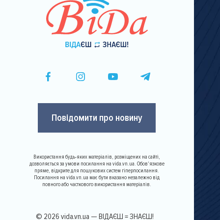
Повідомити про новину
Використання будь-яких матеріалів, розміщених на сайті,
дозволяється за умови посилання на vida.vn.ua. Обов'язкове
пряме, відкрите для пошукових систем гіперпосилання.
Посилання на vida.vn.ua має бути вказано незалежно від
повного або часткового використання матеріалів.
© 2026 vida.vn.ua — ВІДАЄШ = ЗНАЄШ!