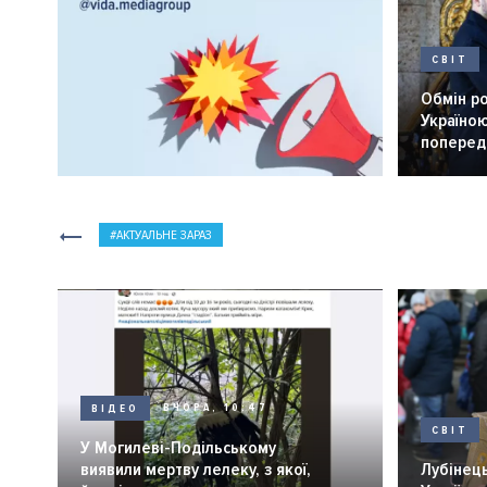
СВІТ
Обмін р
Україною
попередн
АКТУАЛЬНЕ ЗАРАЗ
ВІДЕО
ВЧОРА, 10:47
СВІТ
У Могилеві-Подільському
виявили мертву лелеку, з якої,
Лубінець