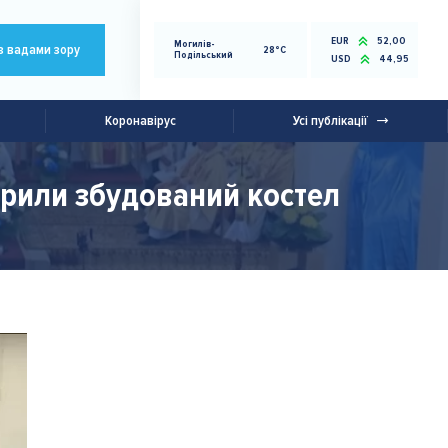
EUR
52,00
Могилів-
з вадами зору
28°C
Подільський
USD
44,95
Коронавірус
Усі публікації
крили збудований костел