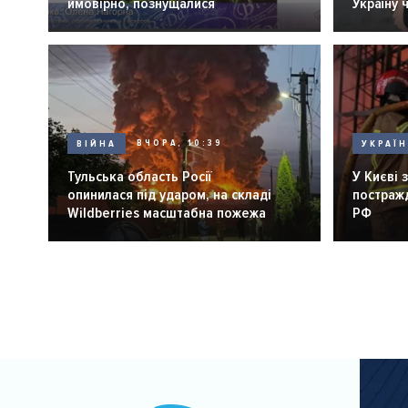
ймовірно, познущалися
Україну 
ВІЙНА
ВЧОРА, 10:39
УКРАЇ
Тульська область Росії
У Києві 
опинилася під ударом, на складі
постражд
Wildberries масштабна пожежа
РФ
Розбивка
на
сторінки