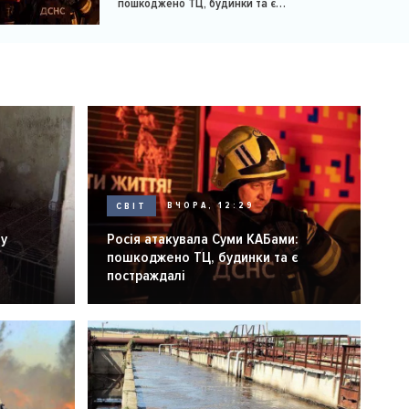
пошкоджено ТЦ, будинки та є
постраждалі
СВІТ
ВЧОРА, 12:29
ну
Росія атакувала Суми КАБами:
пошкоджено ТЦ, будинки та є
постраждалі