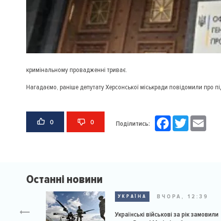
кримінальному провадженні триває.
Нагадаємо, раніше депутату Херсонської міськради повідомили про пі
Facebook
Twitter
Email
0
0
Поділитись:
Останні новини
ВЧОРА, 12:39
УКРАЇНА
Українські військові за рік замовили