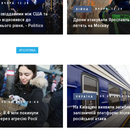
ВЧОРА, 12:28
ВІЙНА
ВЧОРА, 12:26
озвідданими між США та
 відновився до
Дрони атакували Ярославль 
ього рівня, - Politico
летять на Москву
ПОЛІТИКА
УКРАЇНА
05.08.2026 1
05.08.2026 10:44
На Київщині виявили загибл
: 8,4 млн покинули
залізничній платформі після
через агресію Росії
російської атаки