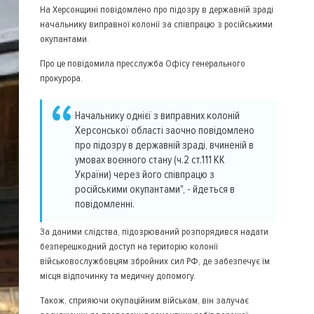
На Херсонщині повідомлено про підозру в державній зраді
начальнику виправної колонії за співпрацю з російськими
окупантами.
Про це повідомила пресслужба Офісу генерального
прокурора.
Начальнику однієї з виправних колоній
Херсонської області заочно повідомлено
про підозру в державній зраді, вчиненій в
умовах воєнного стану (ч.2 ст.111 КК
України) через його співпрацю з
російськими окупантами", - йдеться в
повідомленні.
За даними слідства, підозрюваний розпорядився надати
безперешкодний доступ на територію колонії
військовослужбовцям збройних сил РФ, де забезпечує їм
місця відпочинку та медичну допомогу.
Також, сприяючи окупаційним військам, він залучає