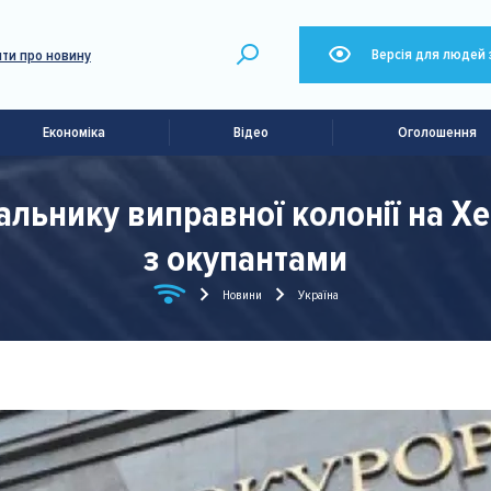
Версія для людей 
ти про новину
Економіка
Відео
Оголошення
альнику виправної колонії на Х
з окупантами
Новини
Україна