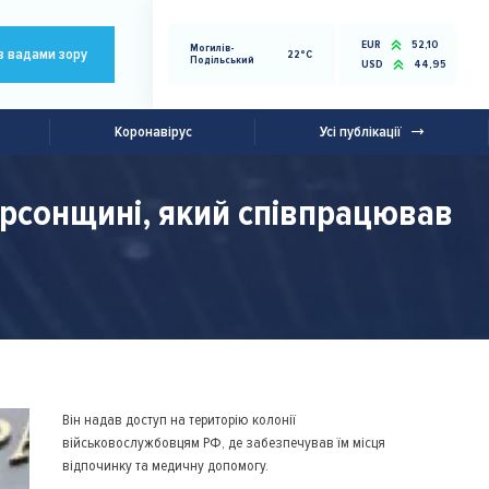
EUR
52,10
Могилів-
з вадами зору
22°C
Подільський
USD
44,95
Коронавірус
Усі публікації
ерсонщині, який співпрацював
Він надав доступ на територію колонії
військовослужбовцям РФ, де забезпечував їм місця
відпочинку та медичну допомогу.