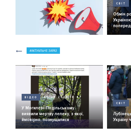
СВІТ
Обмін р
Україною
попередн
АКТУАЛЬНЕ ЗАРАЗ
ВІДЕО
05.08.2026 10:47
СВІТ
У Могилеві-Подільському
виявили мертву лелеку, з якої,
Лубінець
ймовірно, познущалися
Україну 