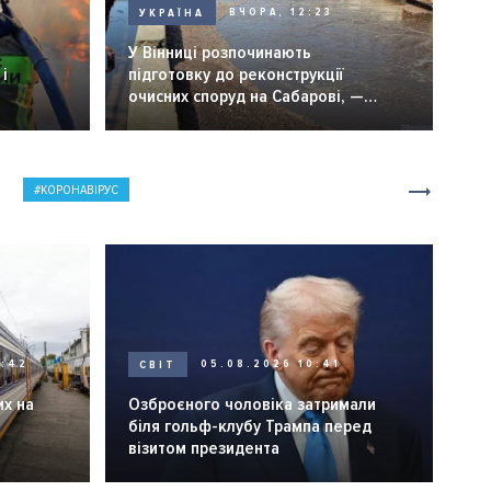
УКРАЇНА
ВЧОРА, 12:23
У Вінниці розпочинають
і
підготовку до реконструкції
очисних споруд на Сабарові, —
мер Вінниці.
КОРОНАВІРУС
0:42
СВІТ
05.08.2026 10:41
их на
Озброєного чоловіка затримали
біля гольф-клубу Трампа перед
візитом президента