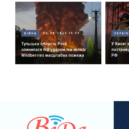
ВІЙНА
05.08.2026 10:39
УКРАЇ
Тульська область Росії
У Києві 
опинилася під ударом, на складі
постражд
Wildberries масштабна пожежа
РФ
Розбивка
на
сторінки