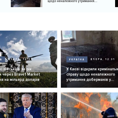
щодо неналежного утримання
доберманів у розпліднику
НА
ВЧОРА, 12:39
УКРАЇНА
ВЧОРА, 12:31
і військові за рік
У Києві відкрили криміналь
 через Brave1 Market
справу щодо неналежного
я на мільярд доларів
утримання доберманів у
розпліднику