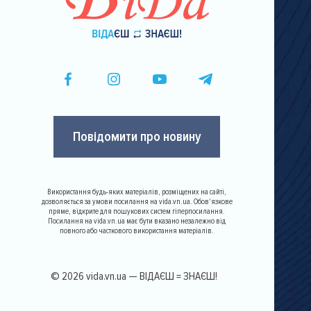
Повідомити про новину
Використання будь-яких матеріалів, розміщених на сайті,
дозволяється за умови посилання на vida.vn.ua. Обов'язкове
пряме, відкрите для пошукових систем гіперпосилання.
Посилання на vida.vn.ua має бути вказано незалежно від
повного або часткового використання матеріалів.
© 2026 vida.vn.ua — ВІДАЄШ = ЗНАЄШ!