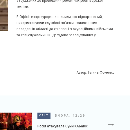
засуджених до проведення ремонтних робіт ворожої
техніки.
В Офісі генпрокурора зазначили, що підозрюваний,
використовуючи службові зв'язки, схиляє інших
посадовців області до співпраці з окупаційними військами
та спецслужбами РФ. Досудове розслідування у
Автор:
Тетяна Фоменко
ВЧОРА, 12:29
СВІТ
Росія атакувала Суми КАБами: