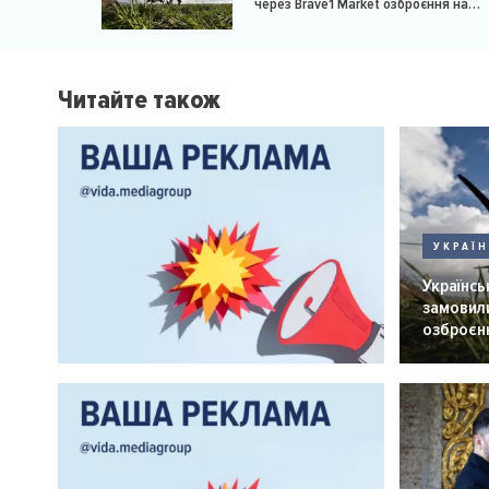
через Brave1 Market озброєння на
мільярд доларів
Читайте також
УКРАЇ
Українськ
замовили
озброєнн