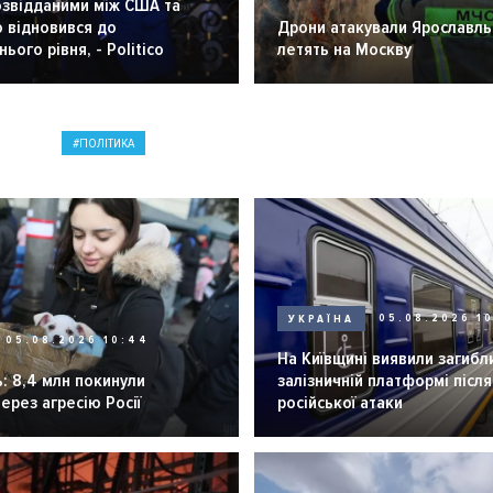
озвідданими між США та
 відновився до
Дрони атакували Ярославль 
ього рівня, - Politico
летять на Москву
ПОЛІТИКА
УКРАЇНА
05.08.2026 1
05.08.2026 10:44
На Київщині виявили загибл
: 8,4 млн покинули
залізничній платформі після
через агресію Росії
російської атаки