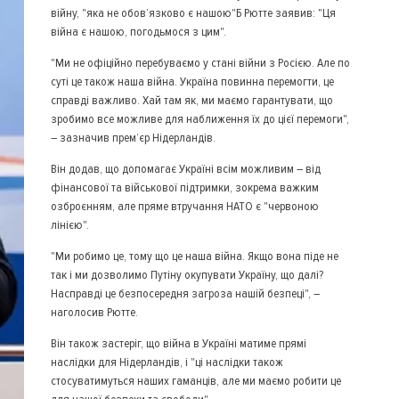
війну, "яка не обов’язково є нашою"Б Рютте заявив: "Ця
війна є нашою, погодьмося з цим".
"Ми не офіційно перебуваємо у стані війни з Росією. Але по
суті це також наша війна. Україна повинна перемогти, це
справді важливо. Хай там як, ми маємо гарантувати, що
зробимо все можливе для наближення їх до цієї перемоги",
– зазначив прем’єр Нідерландів.
Він додав, що допомагає Україні всім можливим – від
фінансової та військової підтримки, зокрема важким
озброєнням, але пряме втручання НАТО є "червоною
лінією".
"Ми робимо це, тому що це наша війна. Якщо вона піде не
так і ми дозволимо Путіну окупувати Україну, що далі?
Насправді це безпосередня загроза нашій безпеці", –
наголосив Рютте.
Він також застеріг, що війна в Україні матиме прямі
наслідки для Нідерландів, і "ці наслідки також
стосуватимуться наших гаманців, але ми маємо робити це