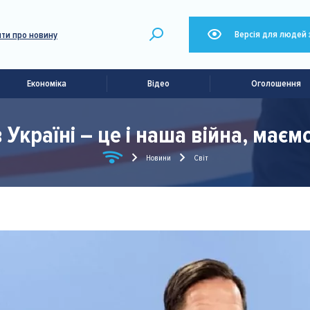
Версія для людей 
ти про новину
Економіка
Відео
Оголошення
 Україні – це і наша війна, маєм
Новини
Світ