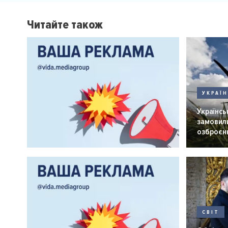
Читайте також
УКРАЇ
Українськ
замовили
озброєнн
СВІТ