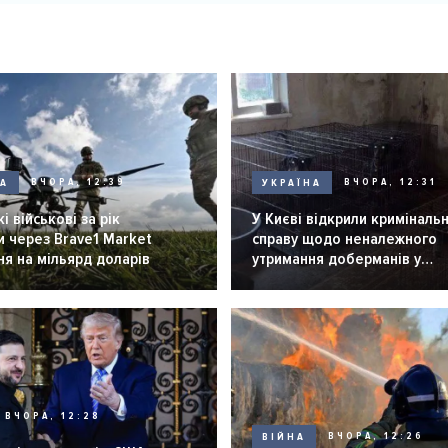
НА
ВЧОРА, 12:39
УКРАЇНА
ВЧОРА, 12:31
і військові за рік
У Києві відкрили криміналь
 через Brave1 Market
справу щодо неналежного
я на мільярд доларів
утримання доберманів у
розпліднику
ВЧОРА, 12:28
ВІЙНА
ВЧОРА, 12:26