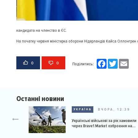
кандидата на членство в ЄС.
На початку червня міністерка оборони Нідерландів Кайса Оллонгрен о
Facebook
Twitter
Email
0
0
Поділитись:
Останні новини
ВЧОРА, 12:39
УКРАЇНА
Українські військові за рік замовили
через Brave1 Market озброєння на
мільярд доларів