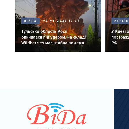
ВІЙНА
05.08.2026 10:39
УКРАЇ
Тульська область Росії
У Києві 
опинилася під ударом, на складі
постражд
Wildberries масштабна пожежа
РФ
Розбивка
на
сторінки