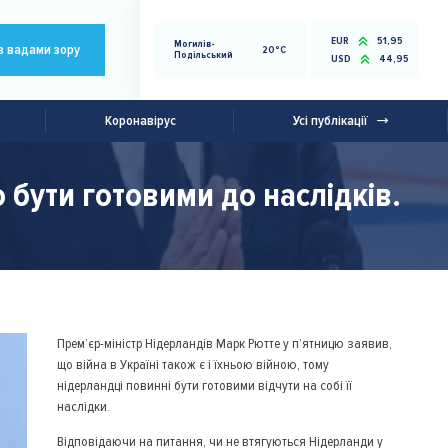
EUR
51,95
Могилів-
з вадами зору
20°C
Подільський
USD
44,95
Коронавірус
Усі публікації
о бути готовими до наслідків.
Прем’єр-міністр Нідерландів Марк Рютте у п’ятницю заявив,
що війна в Україні також є і їхньою війною, тому
нідерландці повинні бути готовими відчути на собі її
наслідки.
Відповідаючи на питання, чи не втягуються Нідерланди у