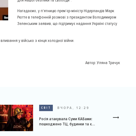
для нашої безпеки та свободи".
Нагадаємо, у п'ятницю прем’єр-міністр Нідерландів Марк
Рютте в телефонній розмові з президентом Володимиром
Зеленським заявив, що підтримує надання Україні статусу
ливання у військо з кінця холодної війни.
Автор:
Уляна Трачук
ВЧОРА, 12:29
СВІТ
Росія атакувала Суми КАБами:
пошкоджено ТЦ, будинки та є
постраждалі