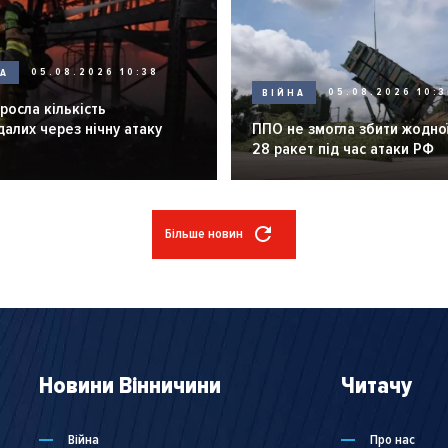
НА
05.08.2026 10:38
ВІЙНА
05.08.2026 10:3
зросла кількість
алих через нічну атаку
ППО не змогла збити жодної
28 ракет під час атаки РФ
Більше новин
Новини Вінничини
Читачу
Війна
Про нас