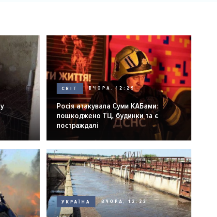
СВІТ
ВЧОРА, 12:29
ну
Росія атакувала Суми КАБами:
пошкоджено ТЦ, будинки та є
постраждалі
УКРАЇНА
ВЧОРА, 12:23