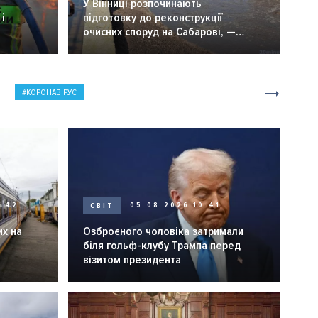
У Вінниці розпочинають
і
підготовку до реконструкції
очисних споруд на Сабарові, —
мер Вінниці.
КОРОНАВІРУС
0:42
СВІТ
05.08.2026 10:41
их на
Озброєного чоловіка затримали
біля гольф-клубу Трампа перед
візитом президента