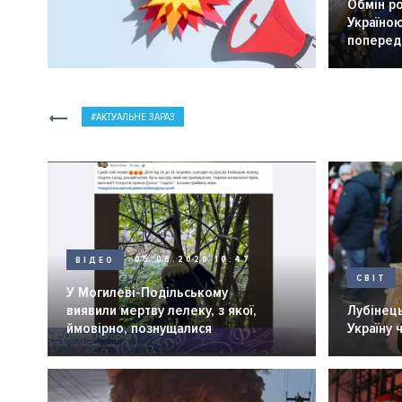
Обмін р
Україною
попередн
АКТУАЛЬНЕ ЗАРАЗ
ВІДЕО
05.08.2026 10:47
СВІТ
У Могилеві-Подільському
виявили мертву лелеку, з якої,
Лубінець
ймовірно, познущалися
Україну 