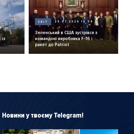
СВІТ
29.07.2026 10:04
6
Зеленський в США зустрівся з
 із
командою виробника F-16 і
ракет до Patriot
Новини у твоєму Telegram!