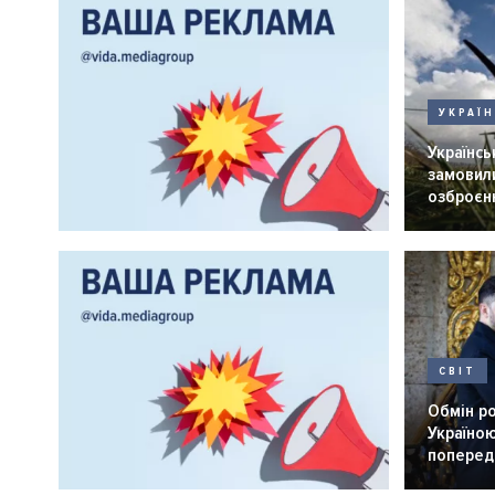
УКРАЇ
Українськ
замовили
озброєнн
СВІТ
Обмін р
Україною
попередн