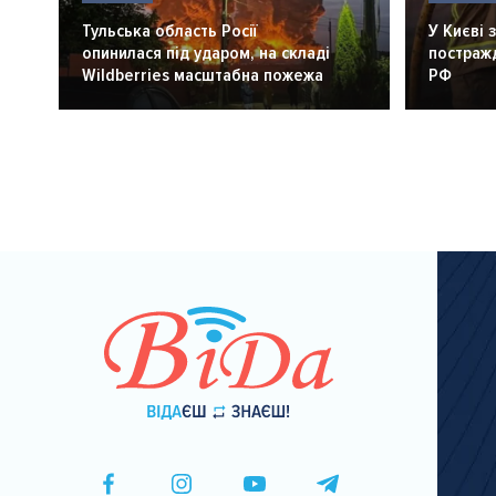
Тульська область Росії
У Києві 
опинилася під ударом, на складі
постражд
Wildberries масштабна пожежа
РФ
Розбивка
на
сторінки