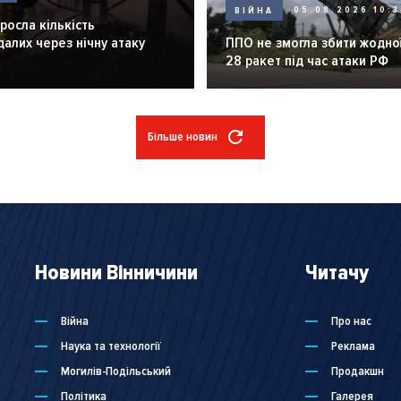
ВІЙНА
05.08.2026 10:3
зросла кількість
алих через нічну атаку
ППО не змогла збити жодної
28 ракет під час атаки РФ
Більше новин
Новини Вінничини
Читачу
Війна
Про нас
Наука та технології
Реклама
Могилів-Подільський
Продакшн
Політика
Галерея