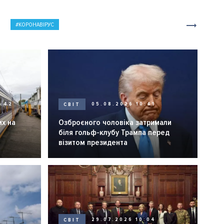
КОРОНАВІРУС
0:42
СВІТ
05.08.2026 10:41
их на
Озброєного чоловіка затримали
біля гольф-клубу Трампа перед
візитом президента
СВІТ
29.07.2026 10:04