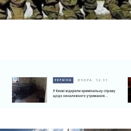
ВЧОРА, 12:31
УКРАЇНА
У Києві відкрили кримінальну справу
щодо неналежного утримання
доберманів у розпліднику