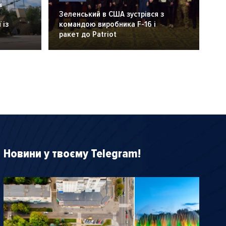
6
Зеленський в США зустрівся з
 із
командою виробника F-16 і
ракет до Patriot
Новини у твоєму Telegram!