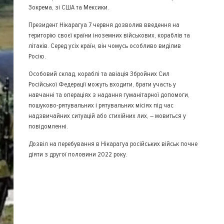
Зокрема, зі США та Мексики.
Президент Нікарагуа 7 червня дозволив введення на
територію своєї країни іноземних військових, кораблів та
літаків. Серед усіх країн, він чомусь особливо виділив
Росію.
Особовий склад, кораблі та авіація Збройних Сил
Російської Федерації можуть входити, брати участь у
навчанні та операціях з надання гуманітарної допомоги,
пошуково-рятувальних і рятувальних місіях під час
надзвичайних ситуацій або стихійних лих, – мовиться у
повідомленні.
Дозвіл на перебування в Нікарагуа російських військ почне
діяти з другої половини 2022 року.