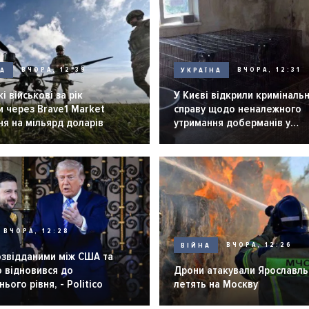
НА
ВЧОРА, 12:39
УКРАЇНА
ВЧОРА, 12:31
і військові за рік
У Києві відкрили криміналь
 через Brave1 Market
справу щодо неналежного
я на мільярд доларів
утримання доберманів у
розпліднику
ВЧОРА, 12:28
ВІЙНА
ВЧОРА, 12:26
озвідданими між США та
 відновився до
Дрони атакували Ярославль 
ього рівня, - Politico
летять на Москву