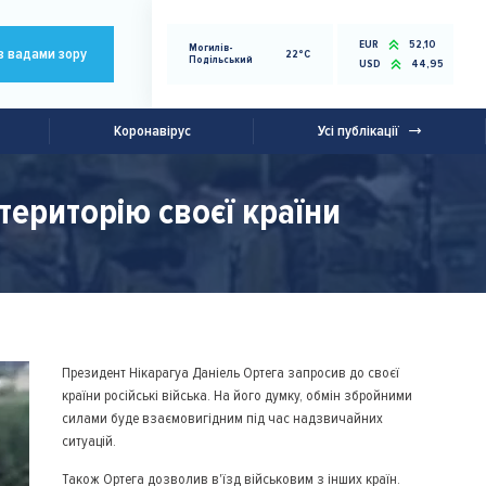
EUR
52,10
Могилів-
з вадами зору
22°C
Подільський
USD
44,95
Коронавірус
Усі публікації
територію своєї країни
Президент Нікарагуа Даніель Ортега запросив до своєї
країни російські війська. На його думку, обмін збройними
силами буде взаємовигідним під час надзвичайних
ситуацій.
Також Ортега дозволив в'їзд військовим з інших країн.