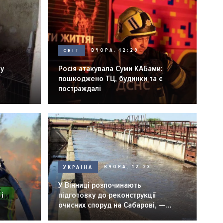
СВІТ
ВЧОРА, 12:29
ну
Росія атакувала Суми КАБами:
пошкоджено ТЦ, будинки та є
постраждалі
УКРАЇНА
ВЧОРА, 12:23
У Вінниці розпочинають
і
підготовку до реконструкції
очисних споруд на Сабарові, —
мер Вінниці.