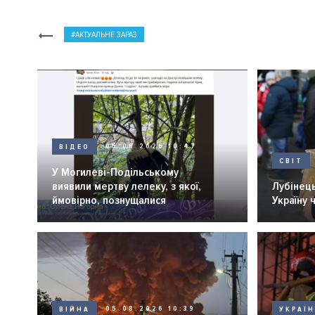
АКТУАЛЬНЕ ЗАРАЗ
ВІДЕО
05.08.2026 10:47
СВІТ
У Могилеві-Подільському
виявили мертву лелеку, з якої,
Лубінець
ймовірно, познущалися
Україну 
ВІЙНА
05.08.2026 10:39
УКРАЇ