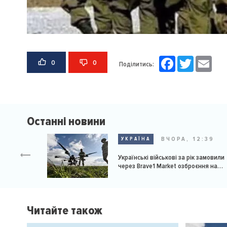
Facebook
Twitter
Email
0
0
Поділитись:
Останні новини
ВЧОРА, 12:39
УКРАЇНА
Українські військові за рік замовили
через Brave1 Market озброєння на
мільярд доларів
Читайте також