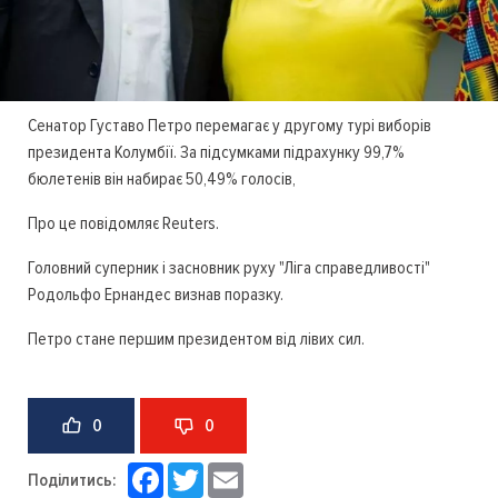
Сенатор Густаво Петро перемагає у другому турі виборів
президента Колумбії. За підсумками підрахунку 99,7%
бюлетенів він набирає 50,49% голосів,
Про це повідомляє Reuters.
Головний суперник і засновник руху "Ліга справедливості"
Родольфо Ернандес визнав поразку.
Петро стане першим президентом від лівих сил.
0
0
Facebook
Twitter
Email
Поділитись: