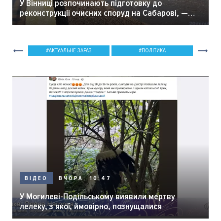
У Вінниці розпочинають підготовку до
реконструкції очисних споруд на Сабарові, —
мер Вінниці.
АКТУАЛЬНЕ ЗАРАЗ
ПОЛІТИКА
ВЧОРА, 10:47
ВІДЕО
У Могилеві-Подільському виявили мертву
лелеку, з якої, ймовірно, познущалися