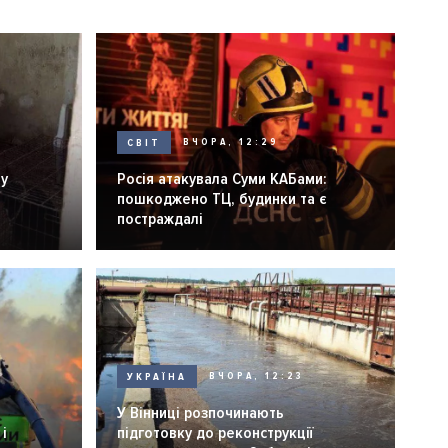
СВІТ
ВЧОРА, 12:29
ну
Росія атакувала Суми КАБами:
пошкоджено ТЦ, будинки та є
постраждалі
УКРАЇНА
ВЧОРА, 12:23
У Вінниці розпочинають
і
підготовку до реконструкції