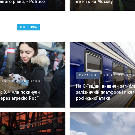
ього рівня, - Politico
летять на Москву
ПОЛІТИКА
УКРАЇНА
05.08.2026 1
05.08.2026 10:44
На Київщині виявили загибл
: 8,4 млн покинули
залізничній платформі після
через агресію Росії
російської атаки