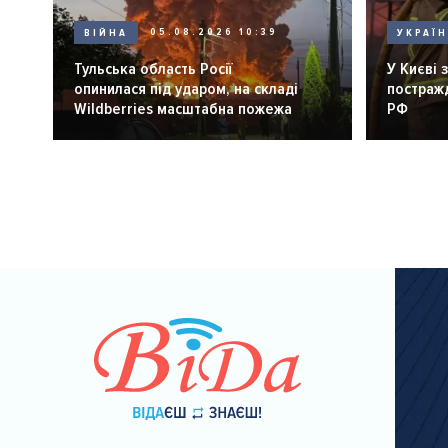
ВІЙНА
05.08.2026 10:39
УКРАЇ
Тульська область Росії
У Києві 
опинилася під ударом, на складі
постражд
Wildberries масштабна пожежа
РФ
Розбивка
на
сторінки