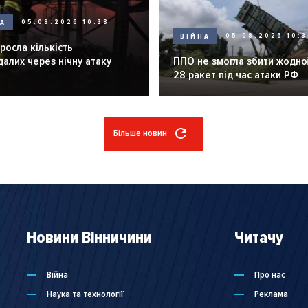
НА
05.08.2026 10:38
ВІЙНА
05.08.2026 10:3
зросла кількість
алих через нічну атаку
ППО не змогла збити жодної
28 ракет під час атаки РФ
Більше новин
Новини Вінничини
Читачу
Війна
Про нас
Наука та технології
Реклама