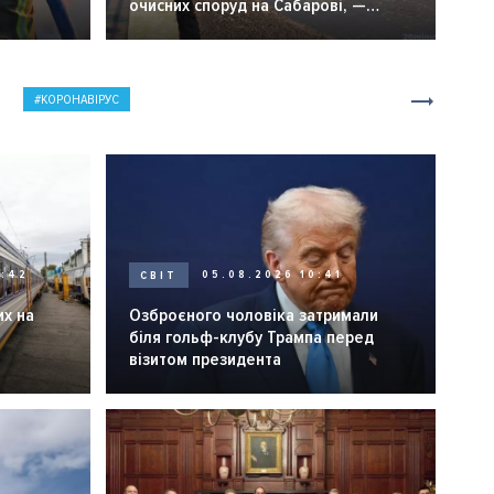
очисних споруд на Сабарові, —
мер Вінниці.
КОРОНАВІРУС
0:42
СВІТ
05.08.2026 10:41
их на
Озброєного чоловіка затримали
біля гольф-клубу Трампа перед
візитом президента