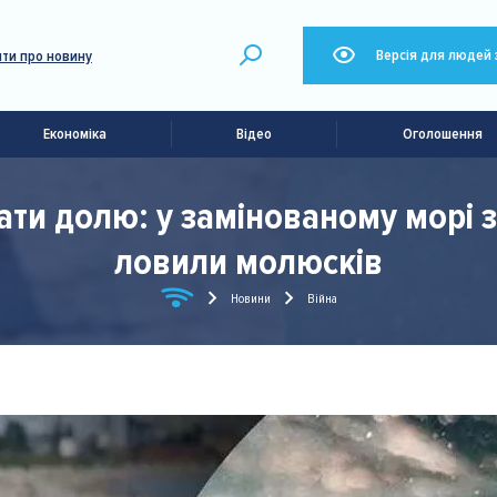
Версія для людей 
ти про новину
Економіка
Відео
Оголошення
и долю: у замінованому морі за
ловили молюсків
Новини
Війна