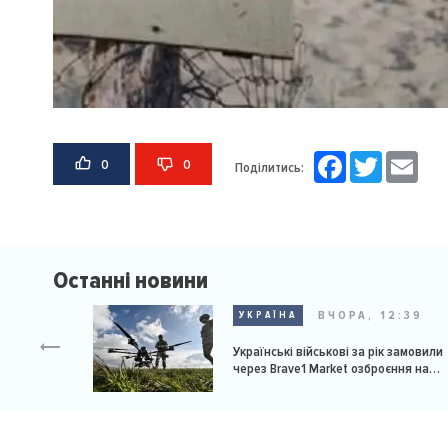
Facebook
Twitter
Email
0
0
Поділитись:
Останні новини
ВЧОРА, 12:39
УКРАЇНА
Українські військові за рік замовили
через Brave1 Market озброєння на
мільярд доларів