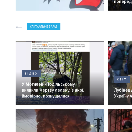
попередн
АКТУАЛЬНЕ ЗАРАЗ
ВІДЕО
05.08.2026 10:47
СВІТ
У Могилеві-Подільському
виявили мертву лелеку, з якої,
Лубінець
ймовірно, познущалися
Україну 