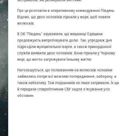
Про це розповіли в оперативному командуванні Південь.
Відомо, що двоє чоловіків пірнали у море, щоб ловити
молюсків.
В ОК "Південь" зауважили, що мешканці Одещини
продовжують випробовувати долю. Так, упродовж дня
підрозділи муніципальної варти, а також прикордонної
служби виявили двох чоловіків. Вони пірнали у Чорному
морі, що могло загрожувати їхньому життю.
Наголошується, що полюванням на молюсків чоловіки
займались попри всі можливі попередження, заборону, а
також небезпеку. Тож порушників не лише затримали. Їх ще
й передали співробітникам СБУ задля з'ясування усіх
обставин.