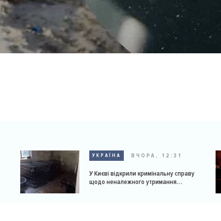
ВЧОРА, 12:31
УКРАЇНА
У Києві відкрили кримінальну справу
щодо неналежного утримання
доберманів у розпліднику