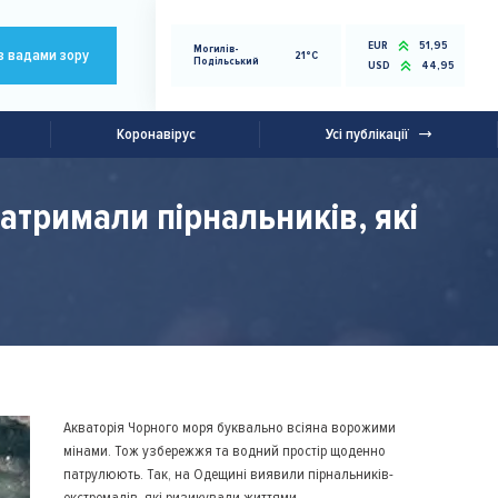
EUR
51,95
Могилів-
з вадами зору
21°C
Подільський
USD
44,95
Коронавірус
Усі публікації
тримали пірнальників, які
Акваторія Чорного моря буквально всіяна ворожими
мінами. Тож узбережжя та водний простір щоденно
патрулюють. Так, на Одещині виявили пірнальників-
екстремалів, які ризикували життями.