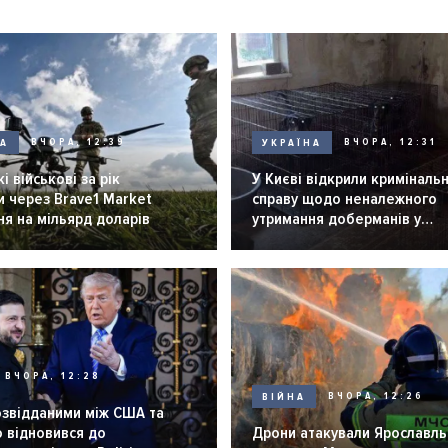
НА
ВЧОРА, 12:39
УКРАЇНА
ВЧОРА, 12:31
і військові за рік
У Києві відкрили криміналь
 через Brave1 Market
справу щодо неналежного
я на мільярд доларів
утримання доберманів у
розпліднику
ВЧОРА, 12:28
ВІЙНА
ВЧОРА, 12:26
озвідданими між США та
 відновився до
Дрони атакували Ярославль 