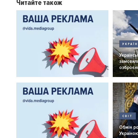
Читайте також
УКРАЇ
Українськ
замовили
озброєнн
СВІТ
Обмін р
Україною