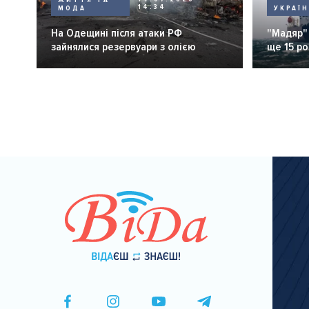
14:34
МОДА
УКРАЇ
На Одещині після атаки РФ
"Мадяр"
зайнялися резервуари з олією
ще 15 ро
Розбивка
на
сторінки