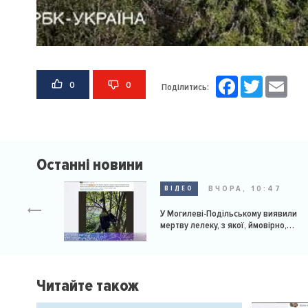
Facebook
Twitter
Email
0
0
Поділитись:
Останні новини
ВЧОРА, 10:47
ВІДЕО
У Могилеві-Подільському виявили
мертву лелеку, з якої, ймовірно,
познущалися
Читайте також