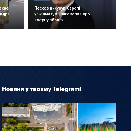
асає:
Пєсков висунув Європі
андра
ультиматум і заговорив про
ядерну зброю
Новини у твоєму Telegram!