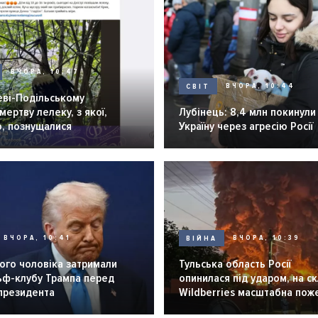
ВЧОРА, 10:47
СВІТ
ВЧОРА, 10:44
еві-Подільському
мертву лелеку, з якої,
Лубінець: 8,4 млн покинули
о, познущалися
Україну через агресію Росії
ВЧОРА, 10:41
ВІЙНА
ВЧОРА, 10:39
ого чоловіка затримали
Тульська область Росії
льф-клубу Трампа перед
опинилася під ударом, на ск
 президента
Wildberries масштабна пож