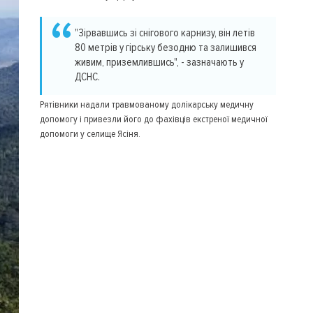
"Зірвавшись зі снігового карнизу, він летів
80 метрів у гірську безодню та залишився
живим, приземлившись", - зазначають у
ДСНС.
Рятівники надали травмованому долікарську медичну
допомогу і привезли його до фахівців екстреної медичної
допомоги у селище Ясіня.