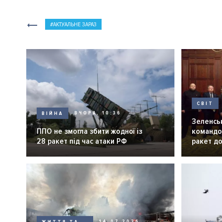
АКТУАЛЬНЕ ЗАРАЗ
СВІТ
ВІЙНА
ВЧОРА, 10:36
Зеленськ
ППО не змогла збити жодної із
командо
28 ракет під час атаки РФ
ракет до
ЖИТТЯ ТА
14.07.2026