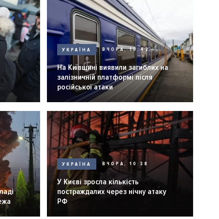
УКРАЇНА
ВЧОРА, 10:42
На Київщині виявили загиблих на
залізничній платформі після
російської атаки
УКРАЇНА
ВЧОРА, 10:38
У Києві зросла кількість
ладі
постраждалих через нічну атаку
ежа
РФ