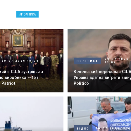
ПОЛІТИКА
29.07.2026
29.07.2026 10:04
ПОЛІТИКА
10:02
ий в США зустрівся з
Зеленський переконав США
ю виробника F-16 і
Україна здатна виграти війну
 Patriot
Politico
ВІДЕО
14.07.2026 12:4