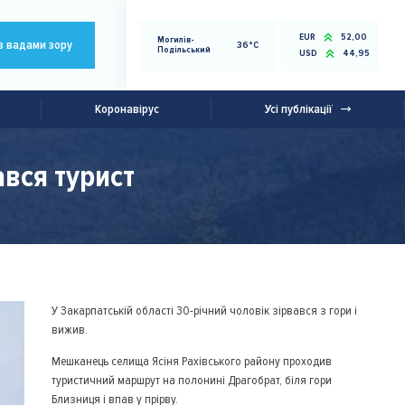
EUR
52,00
Могилів-
з вадами зору
36°C
Подільський
USD
44,95
Коронавірус
Усі публікації
ався турист
У Закарпатській області 30-річний чоловік зірвався з гори і
вижив.
Мешканець селища Ясіня Рахівського району проходив
туристичний маршрут на полонині Драгобрат, біля гори
Близниця і впав у прірву.