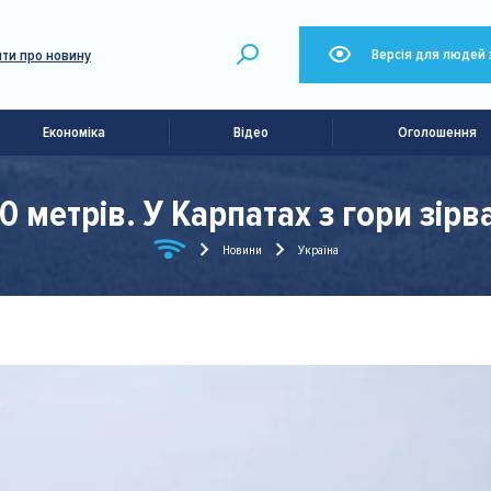
Версія для людей 
ти про новину
Економіка
Відео
Оголошення
0 метрів. У Карпатах з гори зірв
Новини
Україна