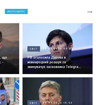
КОРОНАВІРУС
СВІТ
29.07.2026 09:59
, що
РФ оголосила Дурова в
, -
міжнародний розшук та
звинувачує засновника Telegram
у "терактах"
9
СВІТ
08.07.2026 15:53