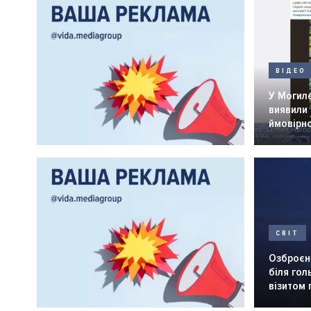
ВІДЕО
У Могил
виявили 
ймовірн
СВІТ
Озброєн
біля го
візитом