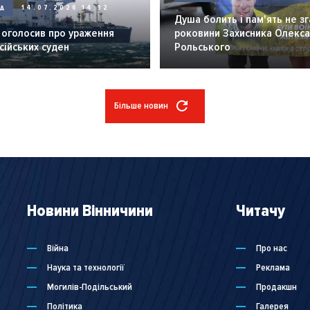
НА
14.07.2026 14:32
Душа болить і пам'ять не зг
 оголосив про ураження
роковини Захисника Олекс
сійських суден
Рольського
Більше новин
Новини Вінничини
Читачу
Війна
Про нас
Наука та технології
Реклама
Могилів-Подільський
Продакшн
Політика
Галерея