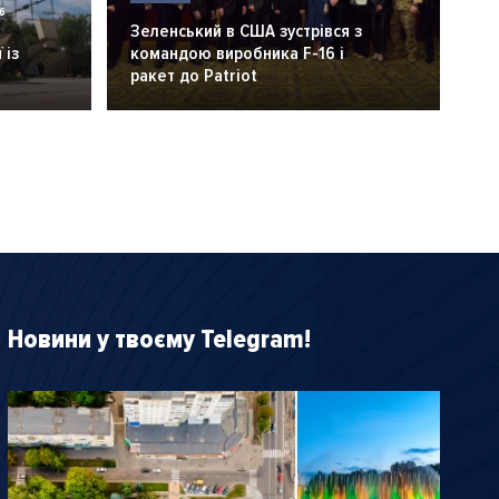
6
Зеленський в США зустрівся з
 із
командою виробника F-16 і
ракет до Patriot
Новини у твоєму Telegram!