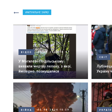
АКТУАЛЬНЕ ЗАРАЗ
ВІДЕО
05.08.2026 10:47
СВІТ
У Могилеві-Подільському
виявили мертву лелеку, з якої,
Лубінець
ймовірно, познущалися
Україну 
ВІЙНА
05.08.2026 10:39
УКРАЇ