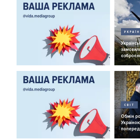
УКРАЇ
Українськ
замовили
озброєнн
СВІТ
Обмін р
Україною
попередн