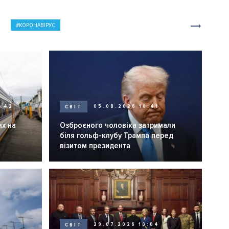
КОРОНАВІРУС
0:42
СВІТ
05.08.2026 10:41
их на
Озброєного чоловіка затримали
біля гольф-клубу Трампа перед
візитом президента
СВІТ
29.07.2026 10:04