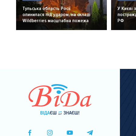
Тульська область Росії
У Києві 
опинилася під ударом, на складі
постражд
Wildberries масштабна пожежа
РФ
Розбивка
на
сторінки