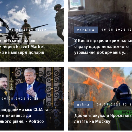
НА
06.08.2026 12:39
УКРАЇНА
06.08.2026 12
і військові за рік
У Києві відкрили криміналь
 через Brave1 Market
справу щодо неналежного
я на мільярд доларів
утримання доберманів у
розпліднику
06.08.2026 12:28
ВІЙНА
06.08.2026 12:
озвідданими між США та
 відновився до
Дрони атакували Ярославль 
ього рівня, - Politico
летять на Москву