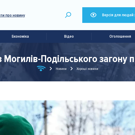
Версія для людей 
ти про новину
Економіка
Відео
Оголошення
 Могилів-Подільського загону п
Новини
Хороші новини