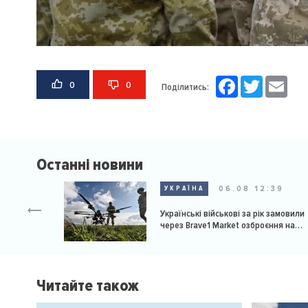
Facebook
Twitter
Email
0
0
Поділитись:
Останні новини
06.08 12:39
УКРАЇНА
Українські військові за рік замовили
через Brave1 Market озброєння на
мільярд доларів
Читайте також