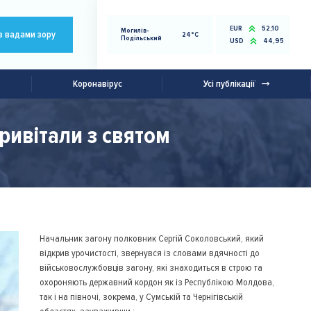
EUR
52,10
Могилів-
з вадами зору
24°C
Подільський
USD
44,95
Коронавірус
Усі публікації
ривітали з святом
Начальник загону полковник Сергій Соколовський, який
відкрив урочистості, звернувся із словами вдячності до
військовослужбовців загону, які знаходиться в строю та
охороняють державний кордон як із Республікою Молдова,
так і на півночі, зокрема, у Сумській та Чернігівській