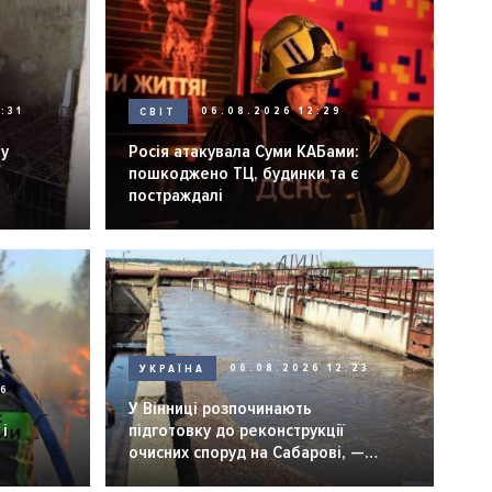
:31
СВІТ
06.08.2026 12:29
ну
Росія атакувала Суми КАБами:
пошкоджено ТЦ, будинки та є
постраждалі
УКРАЇНА
06.08.2026 12:23
26
У Вінниці розпочинають
і
підготовку до реконструкції
очисних споруд на Сабарові, —
мер Вінниці.