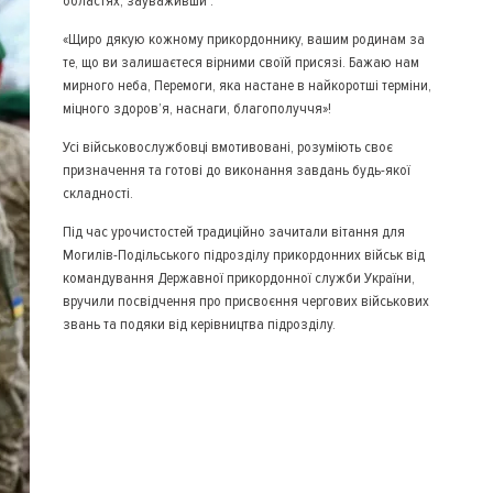
областях, зауваживши :
«Щиро дякую кожному прикордоннику, вашим родинам за
те, що ви залишаєтеся вірними своїй присязі. Бажаю нам
мирного неба, Перемоги, яка настане в найкоротші терміни,
міцного здоров’я, наснаги, благополуччя»!
Усі військовослужбовці вмотивовані, розуміють своє
призначення та готові до виконання завдань будь-якої
складності.
Під час урочистостей традиційно зачитали вітання для
Могилів-Подільського підрозділу прикордонних військ від
командування Державної прикордонної служби України,
вручили посвідчення про присвоєння чергових військових
звань та подяки від керівництва підрозділу.