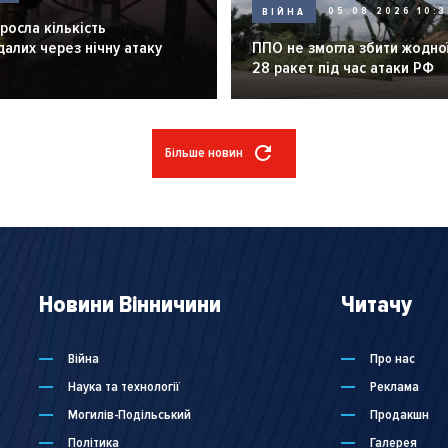
ВІЙНА
05.08.2026 10:3
зросла кількість
алих через нічну атаку
ППО не змогла збити жодної
28 ракет під час атаки РФ
Більше новин
Новини Вінничини
Читачу
Війна
Про нас
Наука та технології
Реклама
Могилів-Подільський
Продакшн
Політика
Галерея