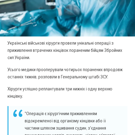
Українські військові хірурги провели унікальні операції з
приживлення втрачених кінцівок пораненим бійцям Збройних
сил України.
Усього медики прооперували чотирьох поранених впродовж
останніх тижнів, розповіли в Генеральному штабі ЗСУ.
Хірурги успішно реплантували три нижніх і одну верхню
кінцівку.
"Операція є хірургічним приживленням
відокремленої від організму кінцівки або її
частини шляхом зшивання судин, з'єднання