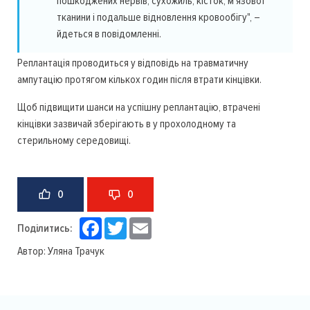
пошкоджених нервів, сухожиль, кісток, м'язової
тканини і подальше відновлення кровообігу", –
йдеться в повідомленні.
Реплантація проводиться у відповідь на травматичну
ампутацію протягом кількох годин після втрати кінцівки.
Щоб підвищити шанси на успішну реплантацію, втрачені
кінцівки зазвичай зберігають в у прохолодному та
стерильному середовищі.
0
0
Facebook
Twitter
Email
Поділитись:
Автор:
Уляна Трачук