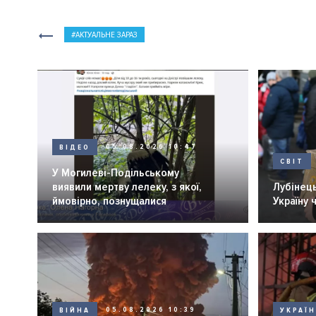
АКТУАЛЬНЕ ЗАРАЗ
ВІДЕО
05.08.2026 10:47
СВІТ
У Могилеві-Подільському
виявили мертву лелеку, з якої,
Лубінець
ймовірно, познущалися
Україну 
ВІЙНА
05.08.2026 10:39
УКРАЇ