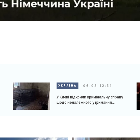
06.08 12:31
УКРАЇНА
У Києві відкрили кримінальну справу
щодо неналежного утримання
доберманів у розпліднику