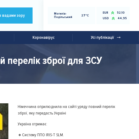
EUR
52,10
Могилів-
з вадами зору
27°C
Подільський
USD
44,95
Коронавірус
Усі публікації
й перелік зброї для ЗСУ
Німеччина оприлюднила на сайті уряду повний перелік
зброї, яку передасть Україні
Україна отримає:
🔸Систему ППО IRIS-T SLM.