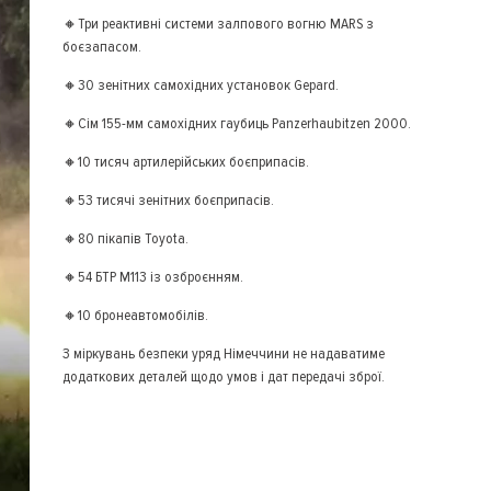
🔸Три реактивні системи залпового вогню MARS з
боєзапасом.
🔸30 зенітних самохідних установок Gepard.
🔸Сім 155-мм самохідних гаубиць Panzerhaubitzen 2000.
🔸10 тисяч артилерійських боєприпасів.
🔸53 тисячі зенітних боєприпасів.
🔸80 пікапів Toyota.
🔸54 БТР М113 із озброєнням.
🔸10 бронеавтомобілів.
З міркувань безпеки уряд Німеччини не надаватиме
додаткових деталей щодо умов і дат передачі зброї.