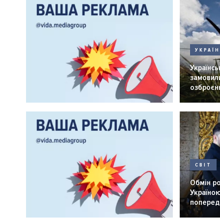
УКРАЇ
Українськ
замовили
озброєнн
СВІТ
Обмін р
Україною
попередн