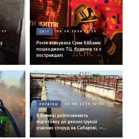
:31
СВІТ
06.08.2026 12:29
ну
Росія атакувала Суми КАБами:
пошкоджено ТЦ, будинки та є
постраждалі
УКРАЇНА
06.08.2026 12:23
26
У Вінниці розпочинають
і
підготовку до реконструкції
очисних споруд на Сабарові, —
мер Вінниці.