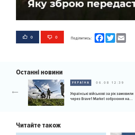
Facebook
Twitter
Email
0
0
Поділитись:
Останні новини
06.08 12:39
УКРАЇНА
Українські військові за рік замовили
через Brave1 Market озброєння на
мільярд доларів
Читайте також