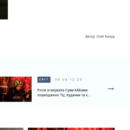
Автор:
Олег Качур
06.08 12:29
СВІТ
Росія атакувала Суми КАБами:
пошкоджено ТЦ, будинки та є
постраждалі