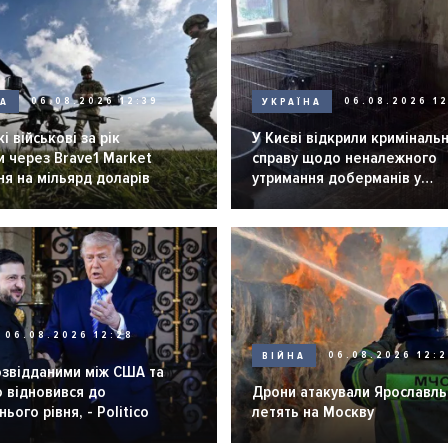
НА
06.08.2026 12:39
УКРАЇНА
06.08.2026 12
і військові за рік
У Києві відкрили криміналь
 через Brave1 Market
справу щодо неналежного
я на мільярд доларів
утримання доберманів у
розпліднику
06.08.2026 12:28
ВІЙНА
06.08.2026 12:
озвідданими між США та
 відновився до
Дрони атакували Ярославль 
ього рівня, - Politico
летять на Москву