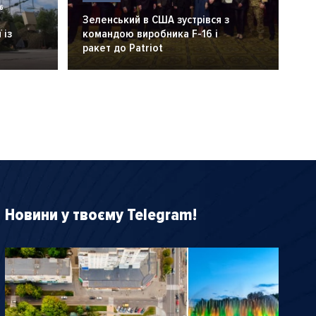
6
Зеленський в США зустрівся з
 із
командою виробника F-16 і
ракет до Patriot
Новини у твоєму Telegram!