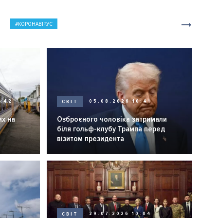
КОРОНАВІРУС
0:42
СВІТ
05.08.2026 10:41
их на
Озброєного чоловіка затримали
біля гольф-клубу Трампа перед
візитом президента
СВІТ
29.07.2026 10:04