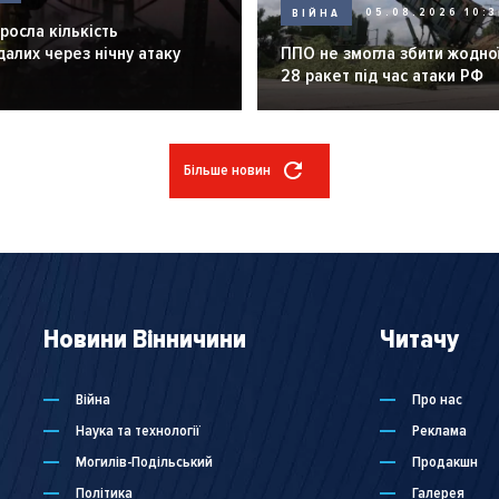
ВІЙНА
05.08.2026 10:3
зросла кількість
алих через нічну атаку
ППО не змогла збити жодної
28 ракет під час атаки РФ
Більше новин
Новини Вінничини
Читачу
Війна
Про нас
Наука та технології
Реклама
Могилів-Подільський
Продакшн
Політика
Галерея