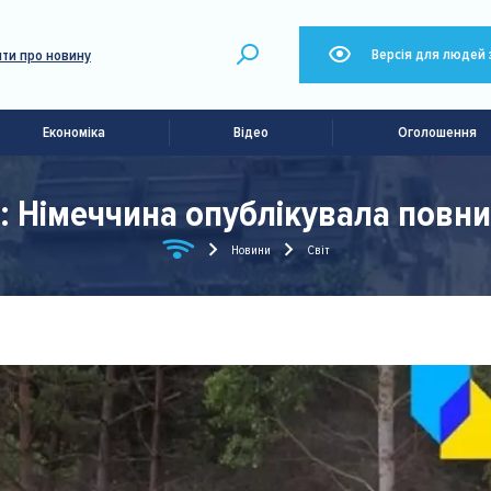
Версія для людей 
ти про новину
Економіка
Відео
Оголошення
В: Німеччина опублікувала повни
Новини
Світ