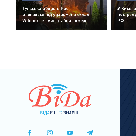
Тульська область Росії
У Києві 
опинилася під ударом, на складі
постражд
Wildberries масштабна пожежа
РФ
Розбивка
на
сторінки