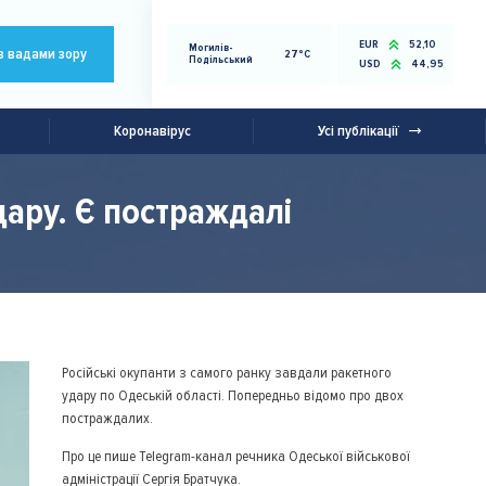
EUR
52,10
Могилів-
з вадами зору
27°C
Подільський
USD
44,95
Коронавірус
Усі публікації
дару. Є постраждалі
Російські окупанти з самого ранку завдали ракетного
удару по Одеській області. Попередньо відомо про двох
постраждалих.
Про це пише Telegram-канал речника Одеської військової
адміністрації Сергія Братчука.