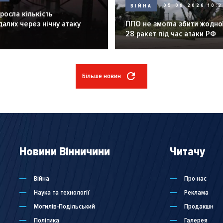
ВІЙНА
05.08.2026 10:3
зросла кількість
алих через нічну атаку
ППО не змогла збити жодної
28 ракет під час атаки РФ
Більше новин
Новини Вінничини
Читачу
Війна
Про нас
Наука та технології
Реклама
Могилів-Подільський
Продакшн
Політика
Галерея