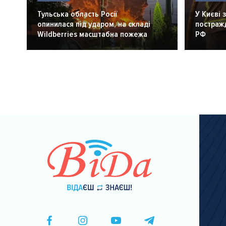
Тульська область Росії
У Києві 
опинилася під ударом, на складі
постражд
Wildberries масштабна пожежа
РФ
Розбивка
на
сторінки