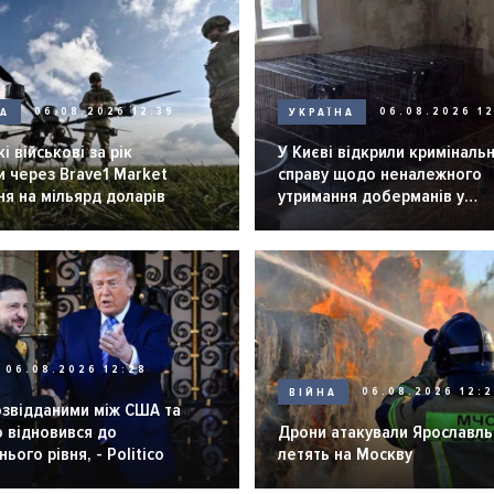
НА
06.08.2026 12:39
УКРАЇНА
06.08.2026 12
і військові за рік
У Києві відкрили криміналь
 через Brave1 Market
справу щодо неналежного
я на мільярд доларів
утримання доберманів у
розпліднику
06.08.2026 12:28
ВІЙНА
06.08.2026 12:
озвідданими між США та
 відновився до
Дрони атакували Ярославль 
ього рівня, - Politico
летять на Москву