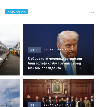
КОРОНАВІРУС
0:42
СВІТ
05.08.2026 10:41
их на
Озброєного чоловіка затримали
біля гольф-клубу Трампа перед
візитом президента
СВІТ
29.07.2026 10:04