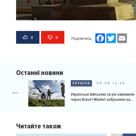
Facebook
Twitter
Email
0
0
Поділитись:
Останні новини
06.08 12:39
УКРАЇНА
Українські військові за рік замовили
через Brave1 Market озброєння на
мільярд доларів
Читайте також