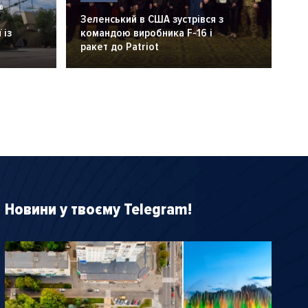
6
Зеленський в США зустрівся з
 із
командою виробника F-16 і
ракет до Patriot
Новини у твоєму Telegram!