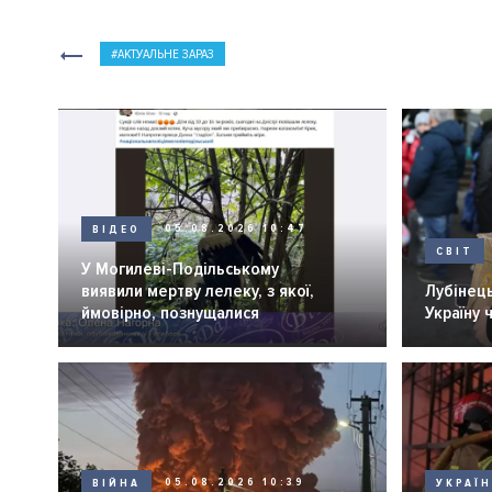
АКТУАЛЬНЕ ЗАРАЗ
ВІДЕО
05.08.2026 10:47
СВІТ
У Могилеві-Подільському
виявили мертву лелеку, з якої,
Лубінець
ймовірно, познущалися
Україну 
ВІЙНА
05.08.2026 10:39
УКРАЇ