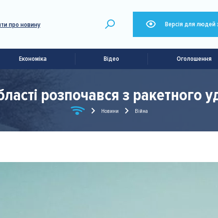
Версія для людей 
ти про новину
Економіка
Відео
Оголошення
бласті розпочався з ракетного у
Новини
Війна