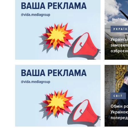
УКРАЇ
Українськ
замовили
озброєнн
СВІТ
Обмін р
Україною
попередн