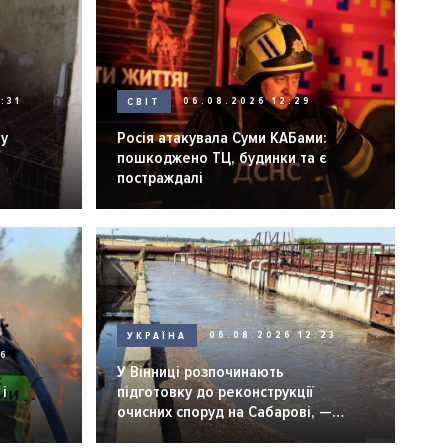
:31
СВІТ
06.08.2026 12:29
ну
Росія атакувала Суми КАБами:
пошкоджено ТЦ, будинки та є
постраждалі
УКРАЇНА
06.08.2026 12:23
26
У Вінниці розпочинають
і
підготовку до реконструкції
очисних споруд на Сабарові, —
мер Вінниці.