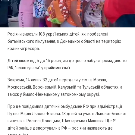
Росіяни вивезли 108 українських дітей, які позбавлені
батьківського піклування, з Донецької області на територію
країни-агресора.
Дітей віком від 5 до 16 років, які до цього набули громадянства
РФ, "влаштували" у прийомні сім’ї.
Зокрема, 14 липня 32 дітей передали у сім’ї в Москві,
Московській, Воронезькій, Калузькій та Тульській областях, а
також у Ямало-Ненецькому автономному окрузі.
Про це повідомила дитячий омбудсмен РФ при адміністрації
Путіна Марія Львова-Бєлова. 13 дітей за участі Львової-Бєлової
вивезли в Росію з Донецька, Шахтарська і Макіївки. Ще 19
дітей раніше депортували в РФ – росіяни називають це