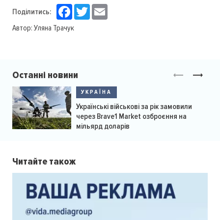
Facebook
Twitter
Email
Поділитись:
Автор:
Уляна Трачук
Останні новини
УКРАЇНА
Українські військові за рік замовили
через Brave1 Market озброєння на
мільярд доларів
Читайте також