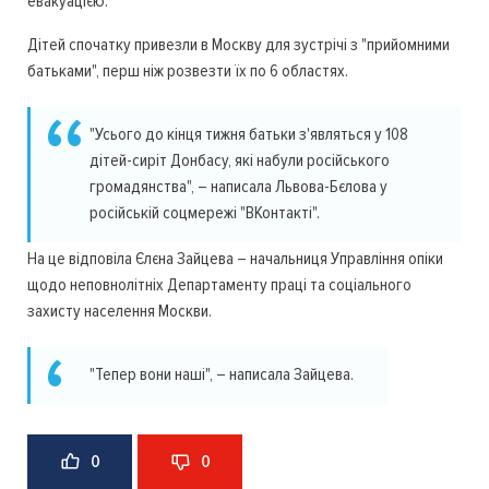
евакуацією.
Дітей спочатку привезли в Москву для зустрічі з "прийомними
батьками", перш ніж розвезти їх по 6 областях.
"Усього до кінця тижня батьки з'являться у 108
дітей-сиріт Донбасу, які набули російського
громадянства", – написала Львова-Бєлова у
російській соцмережі "ВКонтакті".
На це відповіла Єлєна Зайцева – начальниця Управління опіки
щодо неповнолітніх Департаменту праці та соціального
захисту населення Москви.
"Тепер вони наші", – написала Зайцева.
0
0