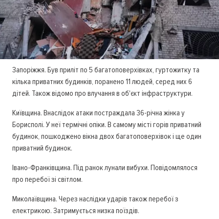
Запоріжжя. Був приліт по 5 багатоповерхівках, гуртожитку та
кілька приватних будинків, поранено 11 людей, серед них 6
дітей. Також відомо про влучання в об'єкт інфраструктури.
Київщина. Внаслідок атаки постраждала 36-річна жінка у
Борисполі. У неї термічні опіки. В самому місті горів приватний
будинок, пошкоджено вікна двох багатоповерхівок і ще один
приватний будинок.
Івано-Франківщина. Під ранок лунали вибухи. Повідомлялося
про перебої зі світлом.
Миколаївщина. Через наслідки ударів також перебої з
електрикою. Затримується низка поїздів.