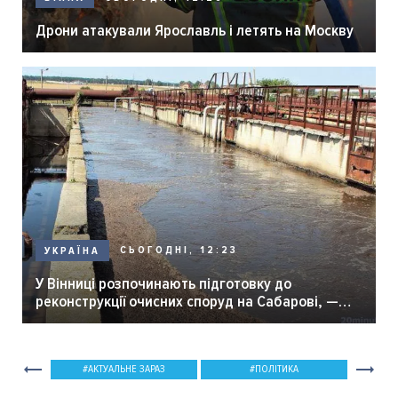
Дрони атакували Ярославль і летять на Москву
СЬОГОДНІ, 12:23
УКРАЇНА
У Вінниці розпочинають підготовку до
реконструкції очисних споруд на Сабарові, —
мер Вінниці.
АКТУАЛЬНЕ ЗАРАЗ
ПОЛІТИКА