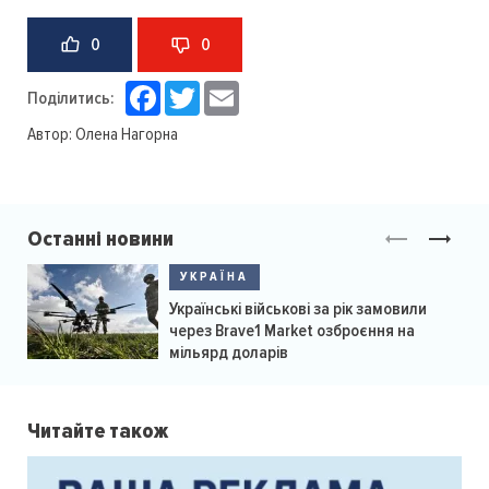
0
0
Facebook
Twitter
Email
Поділитись:
Автор:
Олена Нагорна
Останні новини
УКРАЇНА
Українські військові за рік замовили
через Brave1 Market озброєння на
мільярд доларів
Читайте також