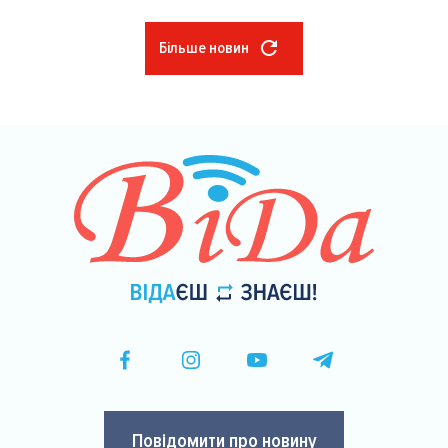
Більше новин
Розбивка
на
сторінки
Повідомити про новину