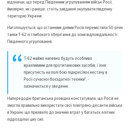
відзначає, що перед Південним угрупуванням військ Росії,
ймовірно, як і раніше, стоїть завдання окупувати південну
територію України.
Наголошується, що останніми днями Росія перемістила 50-річні
танки Т-62 із глибокого зберігання до зони відповідальності
Південного угруповання.
Т-62 майже напевно будуть особливо
вразливими для протитанкових засобів, і їхня
присутність на полі бою підкреслює нестачу в
Росії сучасної боєздатної техніки", -
зазначається у зведенні.
Напередодні британська розвідка констатувала, що Росія не
змогла правильно використати свої повітряно-десантні війська
в Україні, що призвело до значних втрат у багатьох елітних
підрозділах цих сил.