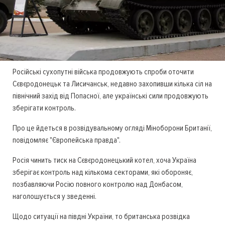
Російські сухопутні війська продовжують спроби оточити
Сєвєродонецьк та Лисичанськ, недавно захопивши кілька сіл на
північний захід від Попасної, але українські сили продовжують
зберігати контроль.
Про це йдеться в розвідувальному огляді Міноборони Британії,
повідомляє "Європейська правда".
Росія чинить тиск на Сєвєродонецький котел, хоча Україна
зберігає контроль над кількома секторами, які обороняє,
позбавляючи Росію повного контролю над Донбасом,
наголошується у зведенні.
Щодо ситуації на півдні України, то британська розвідка