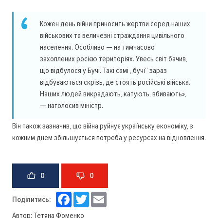
Кожен день війни приносить жертви серед наших
військових та величезні страждання цивільного
населення. Особливо — на тимчасово
захоплених росією територіях. Увесь світ бачив,
що відбулося у Бучі. Такі самі „бучі“ зараз
відбуваються скрізь, де стоять російські війська.
Наших людей викрадають, катують, вбивають»,
— наголосив міністр.
Він також зазначив, що війна руйнує українську економіку, з
кожним днем збільшується потреба у ресурсах на відновлення.
0
0
Facebook
Twitter
Email
Поділитись:
Автор:
Тетяна Фоменко