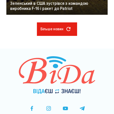
Зеленський в США зустрівся з командою
виробника F-16 і ракет до Patriot
Більше новин
Розбивка
на
сторінки