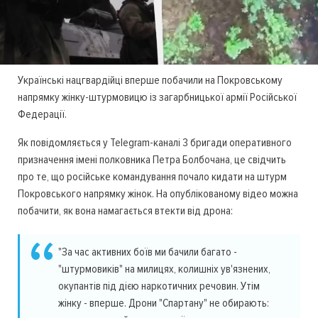
Українські нацгвардійці вперше побачили на Покровському
напрямку жінку-штурмовицю із загарбницької армії Російської
Федерації.
Як повідомляється у Telegram-каналі 3 бригади оперативного
призначення імені полковника Петра Болбочана, це свідчить
про те, що російське командування почало кидати на штурм
Покровського напрямку жінок. На опублікованому відео можна
побачити, як вона намагається втекти від дрона:
"За час активних боїв ми бачили багато -
"штурмовиків" на милицях, колишніх ув'язнених,
окупантів під дією наркотичних речовин. Утім
жінку - вперше. Дрони "Спартану" не обирають: