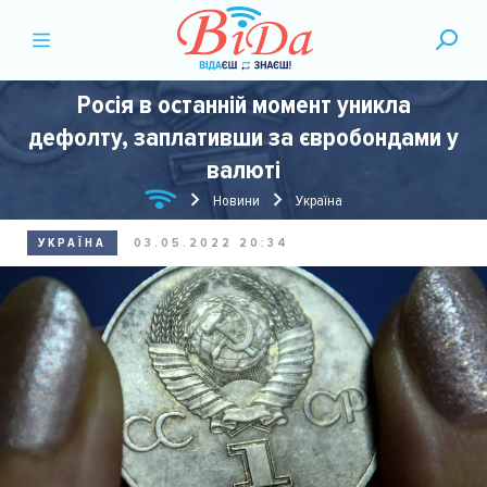
Росія в останній момент уникла
дефолту, заплативши за євробондами у
валюті
Новини
Україна
УКРАЇНА
03.05.2022 20:34