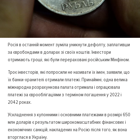
Росія в останній момент зуміла уникнути дефолту, заплативши
за євробондами в доларах зі своїх коштів. Інвестори
отримають гроші, які були перераховані російським Мінфіном.
Троє інвесторів, які попросили не називати їх імен, заявили, що
їх банки-хранителі отримали платежі. Принаймні, одна велика
міжнародна розрахункова палата отримала і опрацювала
платежі за єврооблігаціями з терміном погашення у 2022 і
2042 роках.
Ускладнення з купонними і основними платежами в розмірі 650
млн доларів є результатом широкомасштабних фінансових і
економічних санкцій, накладених на Росію після того, як вона
вторглася в Україну.