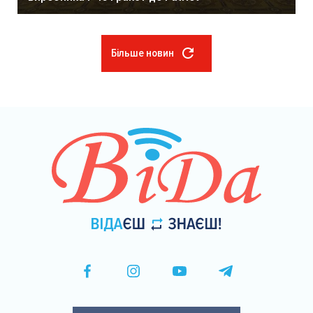
Більше новин
Розбивка
на
сторінки