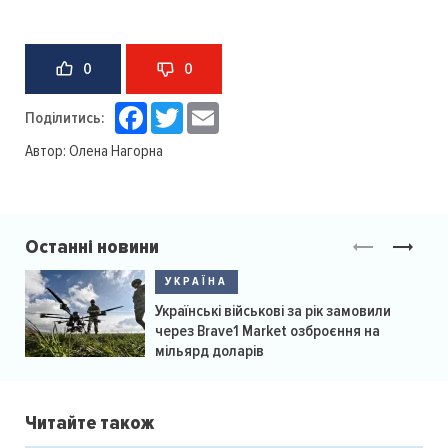
0
0
Facebook
Twitter
Email
Поділитись:
Автор:
Олена Нагорна
Останні новини
УКРАЇНА
Українські військові за рік замовили
через Brave1 Market озброєння на
мільярд доларів
Читайте також