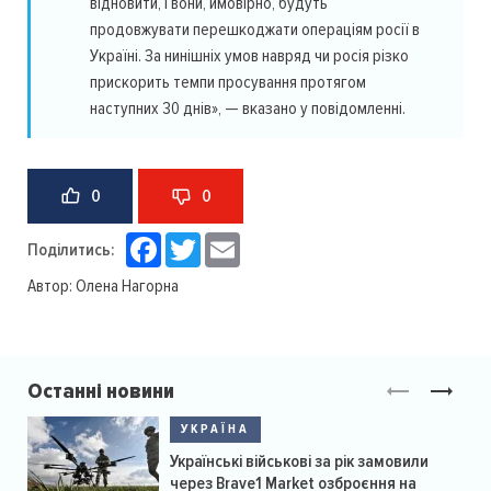
відновити, і вони, ймовірно, будуть
продовжувати перешкоджати операціям росії в
Україні. За нинішніх умов навряд чи росія різко
прискорить темпи просування протягом
наступних 30 днів», — вказано у повідомленні.
0
0
Facebook
Twitter
Email
Поділитись:
Автор:
Олена Нагорна
Останні новини
УКРАЇНА
Українські військові за рік замовили
через Brave1 Market озброєння на