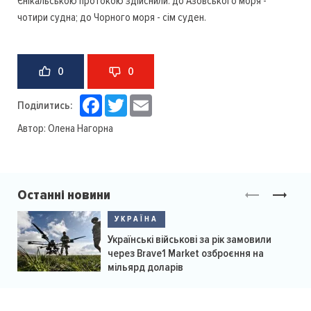
Єнікальською протокою здійснили: до Азовського моря -
чотири судна; до Чорного моря - сім суден.
0
0
Facebook
Twitter
Email
Поділитись:
Автор:
Олена Нагорна
Останні новини
УКРАЇНА
Українські військові за рік замовили
через Brave1 Market озброєння на
мільярд доларів