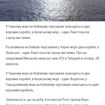
У Чорному морі на бойовому чергуванні знаходиться два
ворожих кораблі, в Азовському морі - один. Ракетоносіїв
серед них немає.
Росія вивела на бойове чергування у Чорне море два кораблі, в
Азовське - один. Ракетоносіїв серед них немає. Про це
повідомили Військово-морські сили ЗСУ в Telegram в четвер, 28
вересня.
У Чорному морі на бойовому чергуванні знаходиться два
ворожих кораблі, в Азовському морі - один. Водночас у
Середземному морі на бойовому чергуванні знаходиться один
ворожий корабель.
Зазначається, що за добу, в інтересах Росії, прохід Керч-