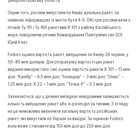
Дніпропетровську область.
Окрім того, росіяни випустили по Києву декілька ракет, за
наявною інформацією їх могло бути 4-6. Обстріл росіяни вели з
літаків Ту-95 і Ту-160 ракетами Х-101 з району Каспійського
моря, повідомляв речник Командування Повітряних сил ЗСУ
Юрій Ігнат.
Forbes оцінює вартість ракет, випущених по Києву 26 червня, у
50–80 млн доларів. Для розрахунку вартості цих ракет
видання використало такі оцінки: вартість ракети Х-101 – 13 млн
дол, "Калібр" – 6,5 млн дол, "Іскандер" – 3 млн дол, "Онікс" –
1,25 млн дол, Х-22 – 1 млн дол, "Точка-У" – 0,3 млн дол.
Зазначається, що у деяких випадках невідомими залишаються
кількість випущених ракет або їх розподіл за типами. З огляду
на це неможливо визначити загальну вартість російських
ракет, які випустили по Україні за вихідні. За оцінкою Forbes,
вона може становити від 150 млн дол до 220 млн дол.