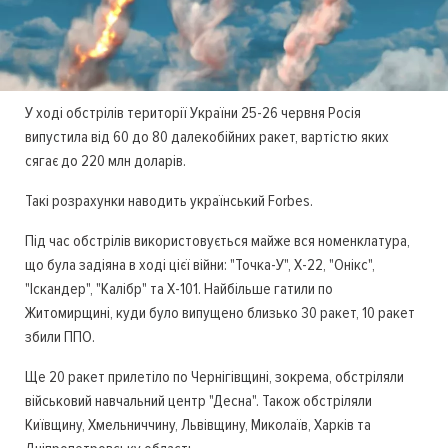
У ході обстрілів території України 25-26 червня Росія
випустила від 60 до 80 далекобійних ракет, вартістю яких
сягає до 220 млн доларів.
Такі розрахунки наводить український Forbes.
Під час обстрілів використовується майже вся номенклатура,
що була задіяна в ході цієї війни: "Точка-У", Х-22, "Онікс",
"Іскандер", "Калібр" та Х-101. Найбільше гатили по
Житомирщині, куди було випущено близько 30 ракет, 10 ракет
збили ППО.
Ще 20 ракет прилетіло по Чернігівщині, зокрема, обстріляли
військовий навчальний центр "Десна". Також обстріляли
Київщину, Хмельниччину, Львівщину, Миколаїв, Харків та