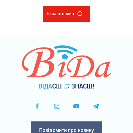
Більше новин
Розбивка
на
сторінки
Повідомити про новину