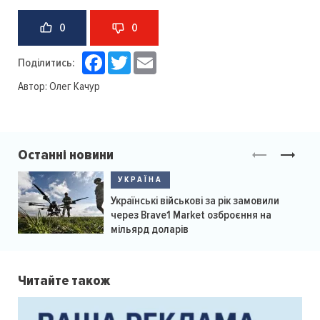
0
0
Facebook
Twitter
Email
Поділитись:
Автор:
Олег Качур
Останні новини
УКРАЇНА
Українські військові за рік замовили
через Brave1 Market озброєння на
мільярд доларів
Читайте також