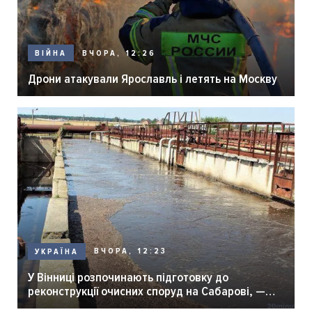
ВЧОРА, 12:26
ВІЙНА
Дрони атакували Ярославль і летять на Москву
ВЧОРА, 12:23
УКРАЇНА
У Вінниці розпочинають підготовку до
реконструкції очисних споруд на Сабарові, —
мер Вінниці.