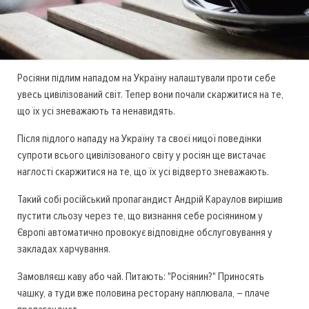
Росіяни підлим нападом на Україну налаштували проти себе
увесь цивілізований світ. Тепер вони почали скаржитися на те,
що їх усі зневажають та ненавидять.
Після підлого нападу на Україну та своєї ницої поведінки
супроти всього цивілізованого світу у росіян ще вистачає
наглості скаржитися на те, що їх усі відверто зневажають.
Такий собі російський пропагандист Андрій Караулов вирішив
пустити сльозу через те, що визнання себе росіянином у
Європі автоматично провокує відповідне обслуговування у
закладах харчування.
Замовляєш каву або чай. Питають: "Росіянин?" Приносять
чашку, а туди вже половина ресторану наплювала, – плаче