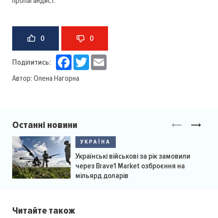
пропагандист.
0
0
Facebook
Twitter
Email
Поділитись:
Автор:
Олена Нагорна
Останні новини
УКРАЇНА
Українські військові за рік замовили
через Brave1 Market озброєння на
мільярд доларів
Читайте також