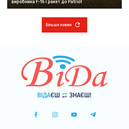
виробника F-16 і ракет до Patriot
Більше новин
Розбивка
на
сторінки