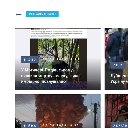
АКТУАЛЬНЕ ЗАРАЗ
ВІДЕО
05.08.2026 10:47
СВІТ
У Могилеві-Подільському
виявили мертву лелеку, з якої,
Лубінець
ймовірно, познущалися
Україну 
ВІЙНА
05.08.2026 10:39
УКРАЇ