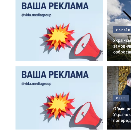
УКРАЇ
Українськ
замовили
озброєнн
СВІТ
Обмін р
Україною
попередн