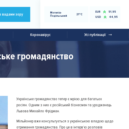
EUR
51,95
Могилів-
з вадами зору
21°C
Подільський
USD
44,95
Коронавірус
Усі публікації
нське громадянство
Українське громадянство тепер є мрією для багатьох
росіян. Одним з них є російський бізнесмен та уродженець
Львова Михайло Фрідман.
Мільйонер вже консультується з українською владою щодо
отримання громадянства. Про це в інтерв'ю розповів