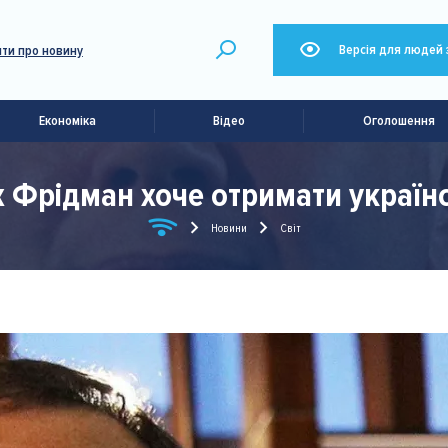
Версія для людей 
ти про новину
Економіка
Відео
Оголошення
х Фрідман хоче отримати украї
Новини
Світ