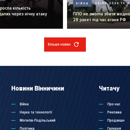
ВІЙНА
05.08.2026 10:3
зросла кількість
алих через нічну атаку
ППО не змогла збити жодної
28 ракет під час атаки РФ
Більше новин
Новини Вінничини
Читачу
Війна
Про нас
Наука та технології
Реклама
Могилів-Подільський
Продакшн
Політика
Галерея