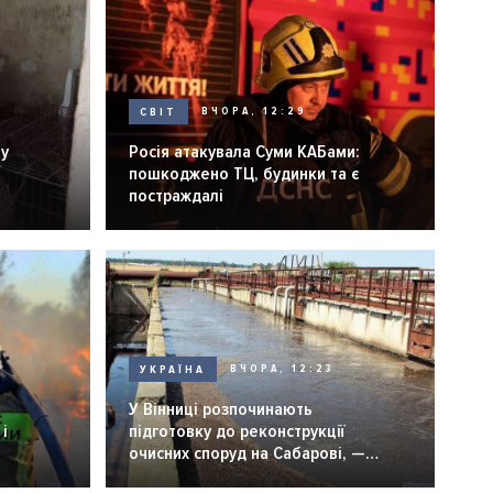
СВІТ
ВЧОРА, 12:29
ну
Росія атакувала Суми КАБами:
пошкоджено ТЦ, будинки та є
постраждалі
УКРАЇНА
ВЧОРА, 12:23
У Вінниці розпочинають
і
підготовку до реконструкції
очисних споруд на Сабарові, —
мер Вінниці.