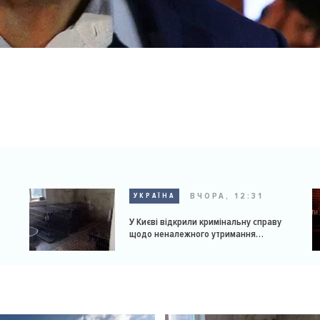
ВЧОРА, 12:31
УКРАЇНА
У Києві відкрили кримінальну справу
щодо неналежного утримання
доберманів у розпліднику