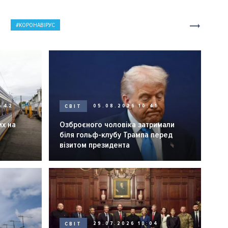
КОРОНАВІРУС
0:42
СВІТ
05.08.2026 10:41
их на
Озброєного чоловіка затримали
біля гольф-клубу Трампа перед
візитом президента
СВІТ
29.07.2026 10:04