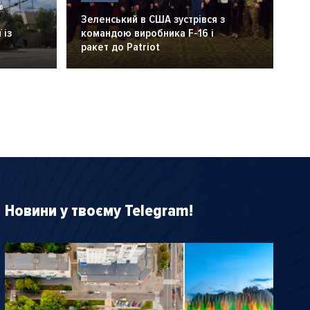
6
Зеленський в США зустрівся з
 із
командою виробника F-16 і
ракет до Patriot
Новини у твоєму Telegram!