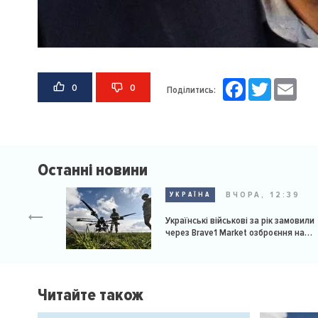
Facebook
Twitter
Email
0
0
Поділитись:
Останні новини
ВЧОРА, 12:39
УКРАЇНА
Українські військові за рік замовили
через Brave1 Market озброєння на
мільярд доларів
Читайте також