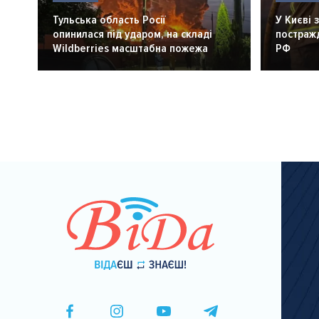
Тульська область Росії
У Києві 
опинилася під ударом, на складі
постражд
Wildberries масштабна пожежа
РФ
Розбивка
на
сторінки