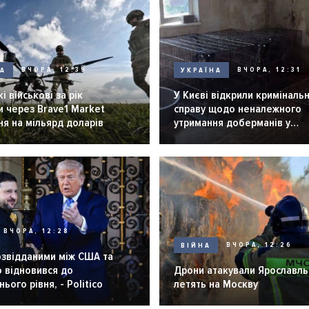
НА
ВЧОРА, 12:39
УКРАЇНА
ВЧОРА, 12:31
і військові за рік
У Києві відкрили криміналь
 через Brave1 Market
справу щодо неналежного
я на мільярд доларів
утримання доберманів у
розпліднику
ВЧОРА, 12:28
ВІЙНА
ВЧОРА, 12:26
озвідданими між США та
 відновився до
Дрони атакували Ярославль 
ього рівня, - Politico
летять на Москву