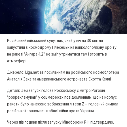
Російський військовий супутник, який у ніч на 30 квітня
запустили з космодрому Плесецьк на навколополярну орбіту
на ракеті "Ангара-1.2", не зміг утриматися там і згорить в
атмосфері.
Джерело: Liga.net аз посиланням на російського космоблогера
Анатолія Зака та американського астронавта Скотта Келлі
Деталі: Цей запуск голова Роскосмосу Дмитро Рогозін
"розрекламував" у соцмережах повідомленням, що на корпус
ракети було нанесено зображення літери Z – головний символ
російської повномасштабної війни проти України.
Через пів години після запуску Міноборони РФ підтвердило,