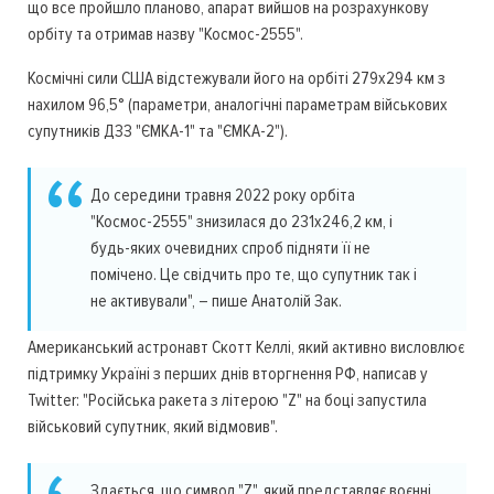
що все пройшло планово, апарат вийшов на розрахункову
орбіту та отримав назву "Космос-2555".
Космічні сили США відстежували його на орбіті 279х294 км з
нахилом 96,5° (параметри, аналогічні параметрам військових
супутників ДЗЗ "ЄМКА-1" та "ЄМКА-2").
До середини травня 2022 року орбіта
"Космос-2555" знизилася до 231х246,2 км, і
будь-яких очевидних спроб підняти її не
помічено. Це свідчить про те, що супутник так і
не активували", – пише Анатолій Зак.
Американський астронавт Скотт Келлі, який активно висловлює
підтримку Україні з перших днів вторгнення РФ, написав у
Twitter: "Російська ракета з літерою "Z" на боці запустила
військовий супутник, який відмовив".
Здається, що символ "Z", який представляє воєнні