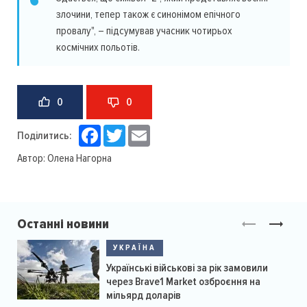
злочини, тепер також є синонімом епічного
провалу", – підсумував учасник чотирьох
космічних польотів.
0
0
Facebook
Twitter
Email
Поділитись:
Автор:
Олена Нагорна
Останні новини
УКРАЇНА
Українські військові за рік замовили
через Brave1 Market озброєння на
мільярд доларів