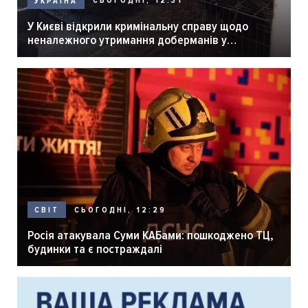
СЬОГОДНІ, 12:31
УКРАЇНА
У Києві відкрили кримінальну справу щодо
неналежного утримання доберманів у
розпліднику
СЬОГОДНІ, 12:29
СВІТ
Росія атакувала Суми КАБами: пошкоджено ТЦ,
будинки та є постраждалі