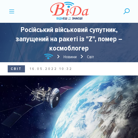
Російський військовий супутник,
запущений на ракеті із "Z", помер –
космоблогер
Новини
Світ
СВІТ
16.05.2022 10:32