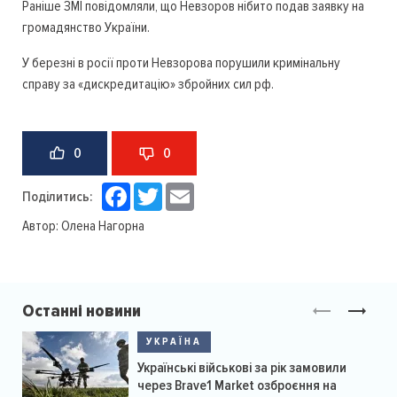
Раніше ЗМІ повідомляли, що Невзоров нібито подав заявку на
громадянство України.
У березні в росії проти Невзорова порушили кримінальну
справу за «дискредитацію» збройних сил рф.
0
0
Facebook
Twitter
Email
Поділитись:
Автор:
Олена Нагорна
Останні новини
УКРАЇНА
Українські військові за рік замовили
через Brave1 Market озброєння на