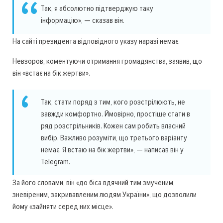
Так, я абсолютно підтверджую таку
інформацію», — сказав він.
На сайті президента відповідного указу наразі немає.
Невзоров, коментуючи отримання громадянства, заявив, що
він «встає на бік жертви».
Так, стати поряд з тим, кого розстрілюють, не
завжди комфортно. Ймовірно, простіше стати в
ряд розстрільників. Кожен сам робить власний
вибір. Важливо розуміти, що третього варіанту
немає. Я встаю на бік жертви», — написав він у
Telegram.
За його словами, він «до біса вдячний тим змученим,
зневіреним, закривавленим людям України», що дозволили
йому «зайняти серед них місце».