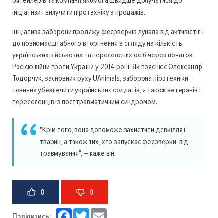
ритейлерів та компанії якомога швидше долучатися до
ініціативи і вилучити піротехніку з продажів.
Ініціатива заборони продажу феєрверків лунала від активістів і
до повномасштабного вторгнення з огляду на кількість
українських військових та переселених осіб через початок
Росією війни проти України у 2014 році. Як пояснює Олександр
Тодорчук, засновник руху UAnimals, заборона піротехніки
повинна убезпечити українських солдатів, а також ветеранів і
переселенців із посттравматичним синдромом.
"Крім того, вона допоможе захистити довкілля і
тварин, а також тих, хто запускає феєрверки, від
травмування", – каже він.
0
0
Facebook
Twitter
Email
Поділитись: