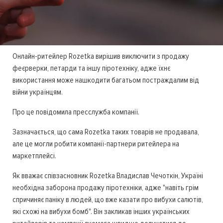
Онлайн-ритейлер Rozetka вирішив виключити з продажу
феєрверки, петарди та іншу піротехніку, адже їхнє
використання може нашкодити багатьом постраждалим від
війни українцям.
Про це повідомила пресслужба компанії.
Зазначається, що сама Rozetka таких товарів не продавала,
але це могли робити компанії-партнери ритейлера на
маркетплейсі.
Як вважає співзасновник Rozetka Владислав Чечоткін, Україні
необхідна заборона продажу піротехніки, адже "навіть грім
спричиняє паніку в людей, що вже казати про вибухи салютів,
які схожі на вибухи бомб". Він закликав інших українських