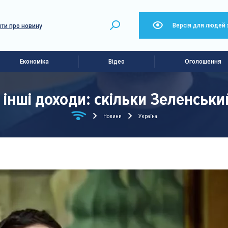
Версія для людей 
ти про новину
Економіка
Відео
Оголошення
 інші доходи: скільки Зеленськи
Новини
Україна