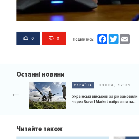
Facebook
Twitter
Email
0
0
Поділитись:
Останні новини
ВЧОРА, 12:39
УКРАЇНА
Українські військові за рік замовили
через Brave1 Market озброєння на
мільярд доларів
Читайте також