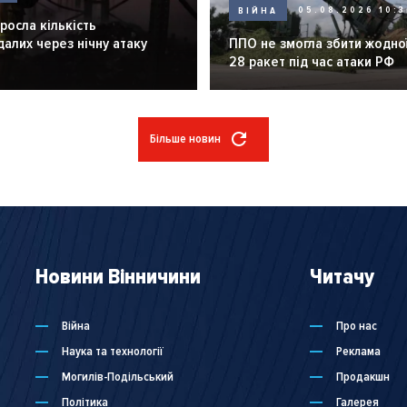
ВІЙНА
05.08.2026 10:3
зросла кількість
алих через нічну атаку
ППО не змогла збити жодної
28 ракет під час атаки РФ
Більше новин
Новини Вінничини
Читачу
Війна
Про нас
Наука та технології
Реклама
Могилів-Подільський
Продакшн
Політика
Галерея