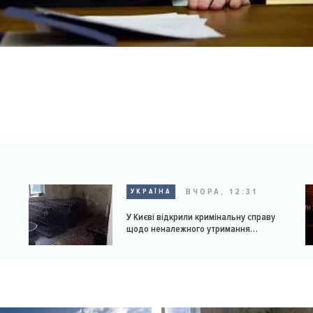
ВЧОРА, 12:31
УКРАЇНА
У Києві відкрили кримінальну справу
щодо неналежного утримання
доберманів у розпліднику