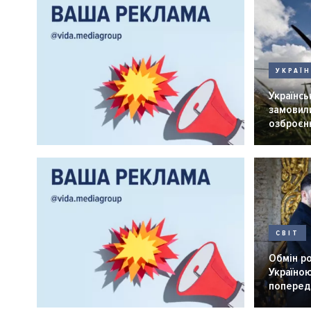
УКРАЇ
Українськ
замовили
озброєнн
СВІТ
Обмін р
Україною
попередн