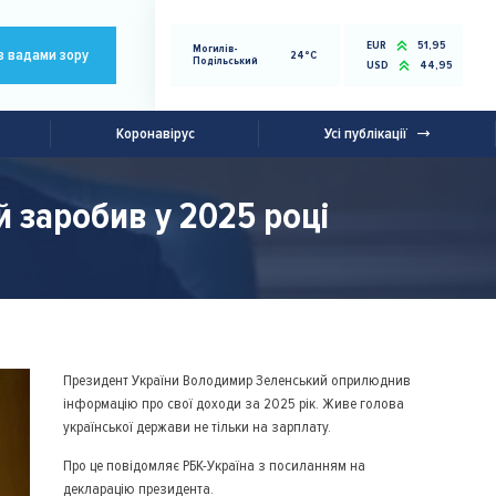
EUR
51,95
Могилів-
з вадами зору
24°C
Подільський
USD
44,95
Коронавірус
Усі публікації
й заробив у 2025 році
Президент України Володимир Зеленський оприлюднив
інформацію про свої доходи за 2025 рік. Живе голова
української держави не тільки на зарплату.
Про це повідомляє РБК-Україна з посиланням на
декларацію президента.