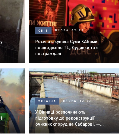
СВІТ
ВЧОРА, 12:29
ну
Росія атакувала Суми КАБами:
пошкоджено ТЦ, будинки та є
постраждалі
УКРАЇНА
ВЧОРА, 12:23
У Вінниці розпочинають
і
підготовку до реконструкції
очисних споруд на Сабарові, —
мер Вінниці.