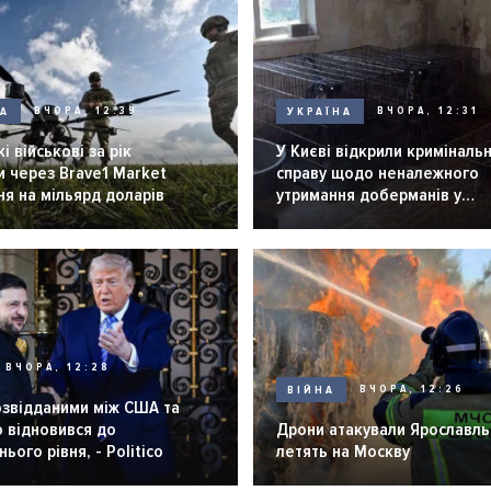
НА
ВЧОРА, 12:39
УКРАЇНА
ВЧОРА, 12:31
і військові за рік
У Києві відкрили криміналь
 через Brave1 Market
справу щодо неналежного
я на мільярд доларів
утримання доберманів у
розпліднику
ВЧОРА, 12:28
ВІЙНА
ВЧОРА, 12:26
озвідданими між США та
 відновився до
Дрони атакували Ярославль 
ього рівня, - Politico
летять на Москву