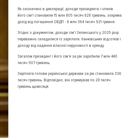
Як зазначено в декларації, доходи президента і членів
його сім'ї становили 15 млн 805 тисяч 828 гривень, зокрема
дохід від погашення ОВДП - 8 млн 364 тисяч 921 гривня.
Згідно з документом, доходи сім'ї Зеленського у 2025 році
переважно складалися із зарплати, банківських відсотків і
доходу від надання власної нерухомості в оренду.
Загалом президент і його сім'я за рік заробили 7 млн 440
тисяч 907 гривень.
Зарплата голови української держави за рік становила 336
тисяч гривень. Відповідно, він отримував по 28 тисяч
гривень щомісяця.