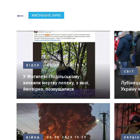
АКТУАЛЬНЕ ЗАРАЗ
ВІДЕО
05.08.2026 10:47
СВІТ
У Могилеві-Подільському
виявили мертву лелеку, з якої,
Лубінець
ймовірно, познущалися
Україну 
ВІЙНА
05.08.2026 10:39
УКРАЇ