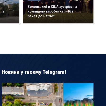
6
Зеленський в США зустрівся з
 із
командою виробника F-16 і
ракет до Patriot
Новини у твоєму Telegram!