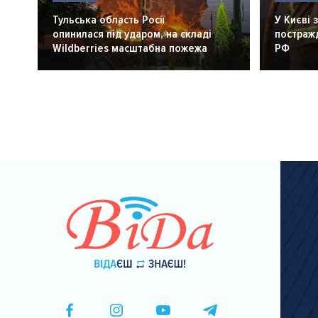
Тульська область Росії
У Києві 
опинилася під ударом, на складі
постражд
Wildberries масштабна пожежа
РФ
Розбивка
на
сторінки