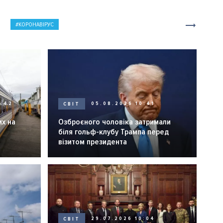
КОРОНАВІРУС
0:42
СВІТ
05.08.2026 10:41
их на
Озброєного чоловіка затримали
біля гольф-клубу Трампа перед
візитом президента
СВІТ
29.07.2026 10:04