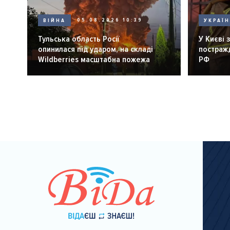
ВІЙНА
05.08.2026 10:39
УКРАЇ
Тульська область Росії
У Києві 
опинилася під ударом, на складі
постражд
Wildberries масштабна пожежа
РФ
Розбивка
на
сторінки