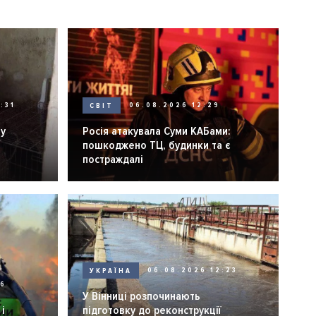
:31
СВІТ
06.08.2026 12:29
ну
Росія атакувала Суми КАБами:
пошкоджено ТЦ, будинки та є
постраждалі
УКРАЇНА
06.08.2026 12:23
26
У Вінниці розпочинають
і
підготовку до реконструкції