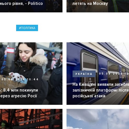
ього рівня, - Politico
летять на Москву
ПОЛІТИКА
УКРАЇНА
05.08.2026 1
05.08.2026 10:44
На Київщині виявили загибл
: 8,4 млн покинули
залізничній платформі після
через агресію Росії
російської атаки