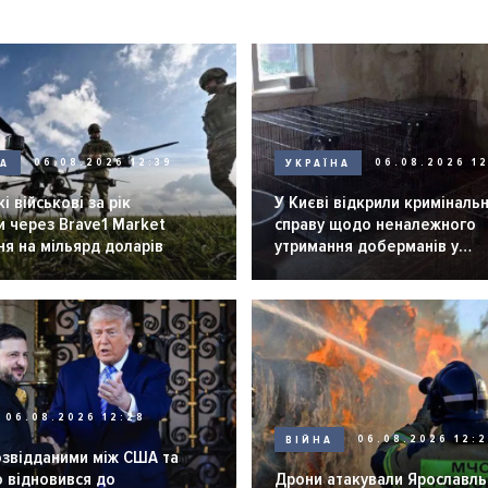
НА
06.08.2026 12:39
УКРАЇНА
06.08.2026 12
і військові за рік
У Києві відкрили криміналь
 через Brave1 Market
справу щодо неналежного
я на мільярд доларів
утримання доберманів у
розпліднику
06.08.2026 12:28
ВІЙНА
06.08.2026 12:
озвідданими між США та
 відновився до
Дрони атакували Ярославль 