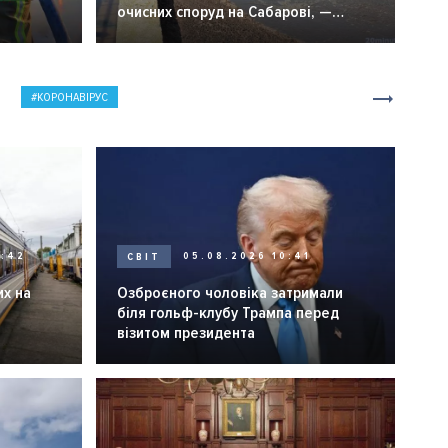
очисних споруд на Сабарові, —
мер Вінниці.
КОРОНАВІРУС
0:42
СВІТ
05.08.2026 10:41
их на
Озброєного чоловіка затримали
біля гольф-клубу Трампа перед
візитом президента