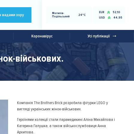
EUR
52,10
Могилів-
з вадами зору
24°C
Подільський
USD
44,95
Коронавірус
Усі публікації
нок-військових.
Компанія The Brothers Brick розробила фігурки LEGO у
вигляді українських жінок-військових.
Героїнями колекції стали парамедикині Аліна Михайлова і
Катерина Галушка, а також військослужбовиця Анна
Архипова.