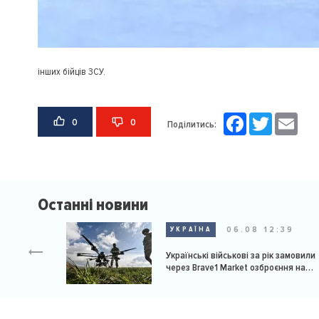
інших бійців ЗСУ.
Facebook
Twitter
Email
0
0
Поділитись:
Останні новини
06.08 12:39
УКРАЇНА
Українські військові за рік замовили
через Brave1 Market озброєння на
мільярд доларів