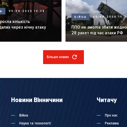
НА
05.08.2026 10:38
ВІЙНА
05.08.2026 10:3
зросла кількість
алих через нічну атаку
ППО не змогла збити жодної
28 ракет під час атаки РФ
Більше новин
Новини Вінничини
Читачу
Війна
Про нас
Наука та технології
Реклама