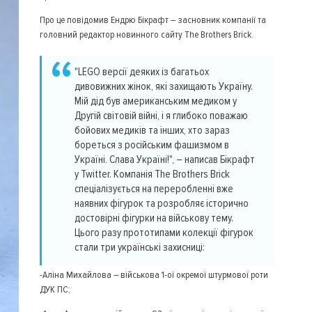
Про це повідомив Ендрю Бікрафт – засновник компанії та
головний редактор новинного сайту The Brothers Brick.
"LEGO версії деяких із багатьох
дивовижних жінок, які захищають Україну.
Мій дід був американським медиком у
Другій світовій війні, і я глибоко поважаю
бойових медиків та інших, хто зараз
бореться з російським фашизмом в
Україні. Слава Україні!", – написав Бікрафт
у Twitter. Компанія The Brothers Brick
спеціалізується на переробленні вже
наявних фігурок та розробляє історично
достовірні фігурки на військову тему.
Цього разу прототипами колекції фігурок
стали три українські захисниці:
-Аліна Михайлова – військова 1-ої окремої штурмової роти
ДУК ПС;