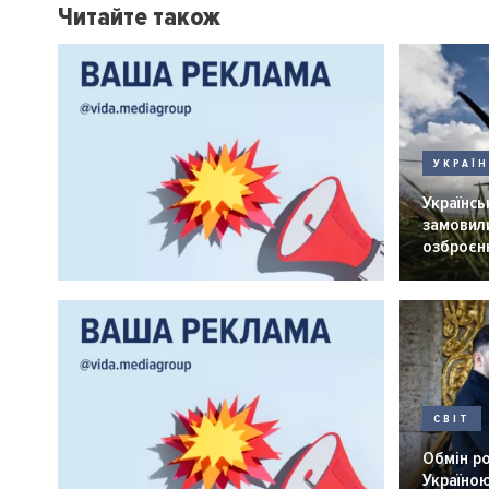
Читайте також
УКРАЇ
Українськ
замовили
озброєнн
СВІТ
Обмін р
Україною