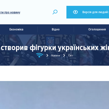
Версія для людей 
ти про новину
Економіка
Відео
Оголошення
створив фігурки українських жі
Новини
Світ