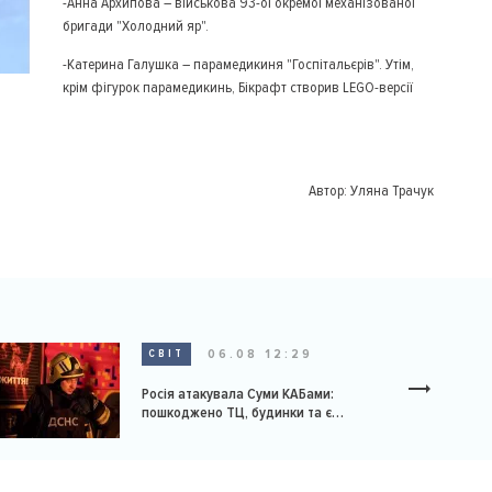
-Анна Архипова – військова 93-ої окремої механізованої
бригади "Холодний яр".
-Катерина Галушка – парамедикиня "Госпітальєрів". Утім,
крім фігурок парамедикинь, Бікрафт створив LEGO-версії
Автор:
Уляна Трачук
06.08 12:29
СВІТ
Росія атакувала Суми КАБами:
пошкоджено ТЦ, будинки та є
постраждалі