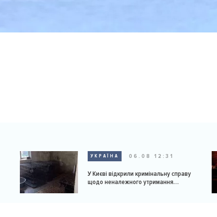
06.08 12:31
УКРАЇНА
У Києві відкрили кримінальну справу
щодо неналежного утримання
доберманів у розпліднику