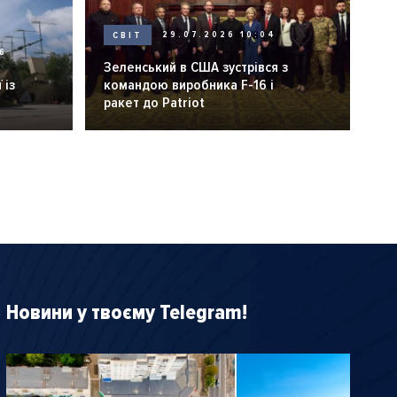
СВІТ
29.07.2026 10:04
6
Зеленський в США зустрівся з
 із
командою виробника F-16 і
ракет до Patriot
Новини у твоєму Telegram!