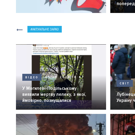
попередн
АКТУАЛЬНЕ ЗАРАЗ
ВІДЕО
05.08.2026 10:47
СВІТ
У Могилеві-Подільському
виявили мертву лелеку, з якої,
Лубінець
ймовірно, познущалися
Україну 