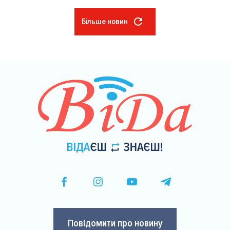
Більше новин
Розбивка
на
сторінки
Повідомити про новину