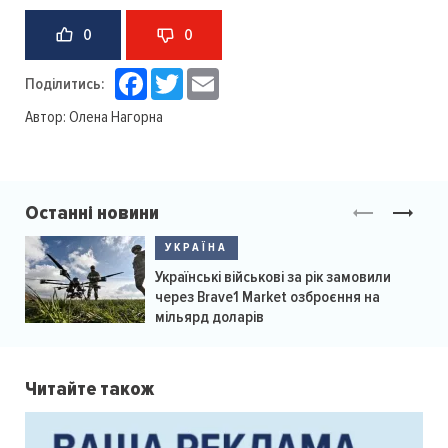
0
0
Facebook
Twitter
Email
Поділитись:
Автор:
Олена Нагорна
Останні новини
УКРАЇНА
Українські військові за рік замовили
через Brave1 Market озброєння на
мільярд доларів
Читайте також