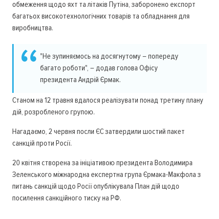
обмеження щодо яхт та літаків Путіна, заборонено експорт
багатьох високотехнологічних товарів та обладнання для
виробництва.
"Не зупиняємось на досягнутому – попереду
багато роботи", – додав голова Офісу
президента Андрій Єрмак.
Станом на 12 травня вдалося реалізувати понад третину плану
дій, розробленого групою.
Нагадаємо, 2 червня посли ЄС затвердили шостий пакет
санкцій проти Росії.
20 квітня створена за ініціативою президента Володимира
Зеленського міжнародна експертна група Єрмака-Макфола з
питань санкцій щодо Росії опублікувала План дій щодо
посилення санкційного тиску на РФ.