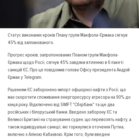
Статус виконаних кроків Плану групи Макфола-Єрмака сягнув
45% від запланованого.
Прогрес кроків, запропонованих Планом групи Макфола-
Єрмака щодо Росії, сягнув 45% завдяки втіленню в 6 пакеті
санкцій ЄС. Про це повідомив голова Офісу президента Андрій
Єрмак у Telegram.
Рішенням ЄС заборонено імпорт офшорної нафти з Росії, що
має скоротити споживання енергоресурсу агресора на 90% до
кінця року. Відключено від SWIFT "Сбєрбанк" та ще два
російських і білоруський банки. Введено заборону ЄС та
Великої Британії на страхування суден, що перевозять нафту, а
також індивідуальні санкції, які торкнулися оточення Путіна,
включно з Аліною Кабаєвою. Крім того, були введені