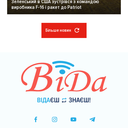
Зеленський в США зустрівся з командою
виробника F-16 і ракет до Patriot
Більше новин
Розбивка
на
сторінки