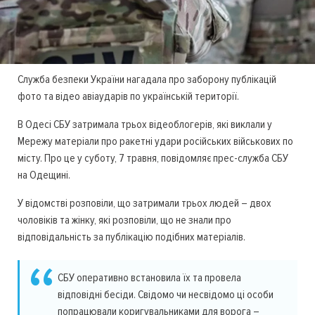
Служба безпеки України нагадала про заборону публікацій
фото та відео авіаударів по українській території.
В Одесі СБУ затримала трьох відеоблогерів, які виклали у
Мережу матеріали про ракетні удари російських військових по
місту. Про це у суботу, 7 травня, повідомляє прес-служба СБУ
на Одещині.
У відомстві розповіли, що затримали трьох людей – двох
чоловіків та жінку, які розповіли, що не знали про
відповідальність за публікацію подібних матеріалів.
СБУ оперативно встановила їх та провела
відповідні бесіди. Свідомо чи несвідомо ці особи
попрацювали коригувальниками для ворога –