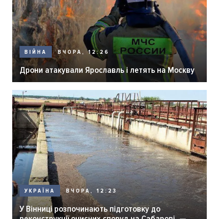
ВЧОРА, 12:26
ВІЙНА
Дрони атакували Ярославль і летять на Москву
ВЧОРА, 12:23
УКРАЇНА
У Вінниці розпочинають підготовку до
реконструкції очисних споруд на Сабарові, —