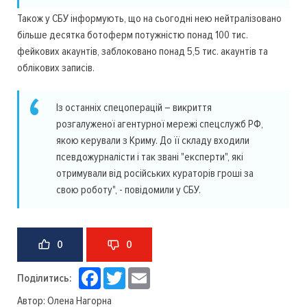
Також у СБУ інформують, що на сьогодні нею нейтралізовано
більше десятка ботоферм потужністю понад 100 тис.
фейкових акаунтів, заблоковано понад 5,5 тис. акаунтів та
облікових записів.
Із останніх спецоперацій – викриття
розгалуженої агентурної мережі спецслужб РФ,
якою керували з Криму. До її складу входили
псевдожурналісти і так звані "експерти", які
отримували від російських кураторів гроші за
свою роботу", - повідомили у СБУ.
0
0
Facebook
Twitter
Email
Поділитись:
Автор:
Олена Нагорна