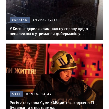
ВЧОРА, 12:31
УКРАЇНА
У Києві відкрили кримінальну справу щодо
неналежного утримання доберманів у
розпліднику
ВЧОРА, 12:29
СВІТ
Росія атакувала Суми КАБами: пошкоджено ТЦ,
будинки та є постраждалі