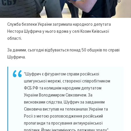
Служба безпеки України затримала народного депутата
Нестора Шуфрича у нього вдома у селі Козин Київської
області.
За даними, сьогодні відбувається понад 50 обшуків по справі
Шуфрича.
"Шуфрич є фігурантом справи російськоі
шпигунської мережі, створеної співробітником
ФСБ РФ та колишнім народним депутатом
України Володимиром Сівковичем. За
висновками слідства, Шуфрич за завданням
Сівковича виступав на телеканалах України та
Росії з метою розповсюдження російський
пропаганди та просування антиукраїнської
політики. Йому інкримінують державну зраду",