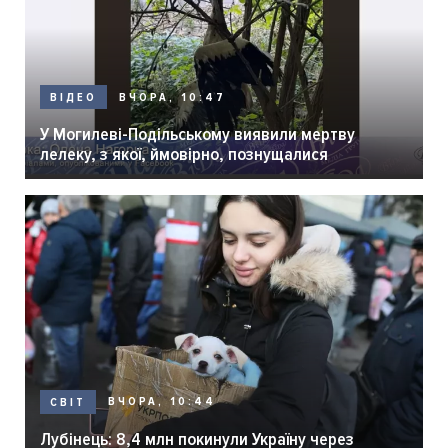
ВЧОРА, 10:47
ВІДЕО
У Могилеві-Подільському виявили мертву
лелеку, з якої, ймовірно, познущалися
ВЧОРА, 10:44
СВІТ
Лубінець: 8,4 млн покинули Україну через