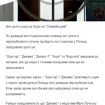
Але цього разу це буде не "Олімпійський".
Усі домашні матчі українських команд наступного
єврокубкового сезону пройдуть на стадіонах у Польщі,
повідомляє sport.ua.
"Шахтар", "Динамо", "Дніпро-1", "Зоря" та "Ворскла" вирішили це
питання, але до кінця з точними локаціями поки що не
визначилися.
Єдине, що відомо зараз – "Шахтар" і "Динамо" ділитимуть один
стадіон, проводячи в Польщі свої домашні єврокубкові ігри.
Втім, назву арени засоби масової інформації поки що не
розкривають.
Раніше повідомлялося, що "Динамо" з ініціативи Мірчі Луческу