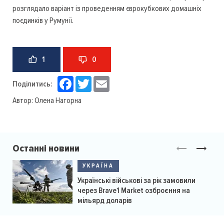
розглядало варіант із проведенням єврокубкових домашніх
поєдинків у Румунії.
1
0
Facebook
Twitter
Email
Поділитись:
Автор:
Олена Нагорна
Останні новини
УКРАЇНА
Українські військові за рік замовили
через Brave1 Market озброєння на
мільярд доларів