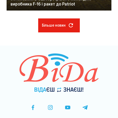
виробника F-16 і ракет до Patriot
Більше новин
Розбивка
на
сторінки