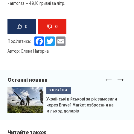
• автогаз – 49,16 гривні за літр.
0
0
Facebook
Twitter
Email
Поділитись:
Автор:
Олена Нагорна
Останні новини
УКРАЇНА
Українські військові за рік замовили
через Brave1 Market озброєння на
мільярд доларів
Читайте також