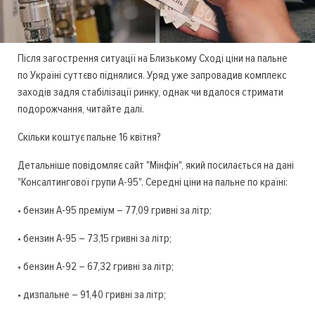
Після загострення ситуації на Близькому Сході ціни на пальне
по Україні суттєво піднялися. Уряд уже запровадив комплекс
заходів задля стабілізації ринку, однак чи вдалося стримати
подорожчання, читайте далі.
Скільки коштує пальне 16 квітня?
Детальніше повідомляє сайт "Мінфін", який посилається на дані
"Консалтингової групи А-95". Середні ціни на пальне по країні:
• бензин А-95 преміум – 77,09 гривні за літр;
• бензин А-95 – 73,15 гривні за літр;
• бензин А-92 – 67,32 гривні за літр;
• дизпальне – 91,40 гривні за літр;