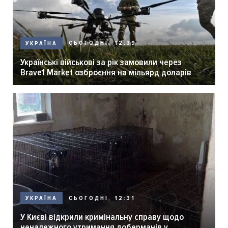
СЬОГОДНІ, 12:39
УКРАЇНА
Українські військові за рік замовили через
Brave1 Market озброєння на мільярд доларів
СЬОГОДНІ, 12:31
УКРАЇНА
У Києві відкрили кримінальну справу щодо
неналежного утримання доберманів у