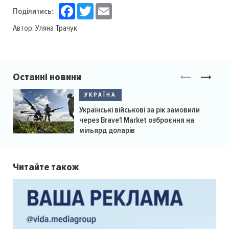
Facebook
Twitter
Email
Поділитись:
Автор:
Уляна Трачук
Останні новини
УКРАЇНА
Українські військові за рік замовили
через Brave1 Market озброєння на
мільярд доларів
Читайте також