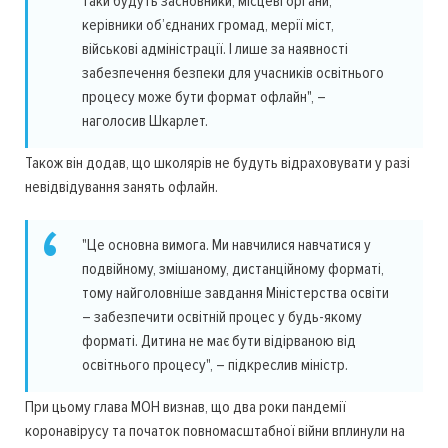
таки будуть засновники, місцеві органи,
керівники об’єднаних громад, мерії міст,
військові адміністрації. І лише за наявності
забезпечення безпеки для учасників освітнього
процесу може бути формат офлайн", –
наголосив Шкарлет.
Також він додав, що школярів не будуть відраховувати у разі
невідвідування занять офлайн.
"Це основна вимога. Ми навчилися навчатися у
подвійному, змішаному, дистанційному форматі,
тому найголовніше завдання Міністерства освіти
– забезпечити освітній процес у будь-якому
форматі. Дитина не має бути відірваною від
освітнього процесу", – підкреслив міністр.
При цьому глава МОН визнав, що два роки пандемії
коронавірусу та початок повномасштабної війни вплинули на