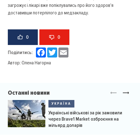
загрожує і лікарі вже попіклувались про його здоров'я
доставивши потерпілого до медзакладу.
0
0
Facebook
Twitter
Email
Поділитись:
Автор:
Олена Нагорна
Останні новини
УКРАЇНА
Українські військові за рік замовили
через Brave1 Market озброєння на
мільярд доларів