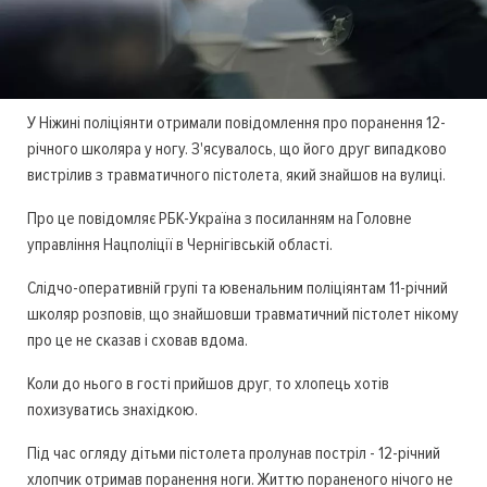
У Ніжині поліціянти отримали повідомлення про поранення 12-
річного школяра у ногу. З'ясувалось, що його друг випадково
вистрілив з травматичного пістолета, який знайшов на вулиці.
Про це повідомляє РБК-Україна з посиланням на Головне
управління Нацполіції в Чернігівській області.
Слідчо-оперативній групі та ювенальним поліціянтам 11-річний
школяр розповів, що знайшовши травматичний пістолет нікому
про це не сказав і сховав вдома.
Коли до нього в гості прийшов друг, то хлопець хотів
похизуватись знахідкою.
Під час огляду дітьми пістолета пролунав постріл - 12-річний
хлопчик отримав поранення ноги. Життю пораненого нічого не