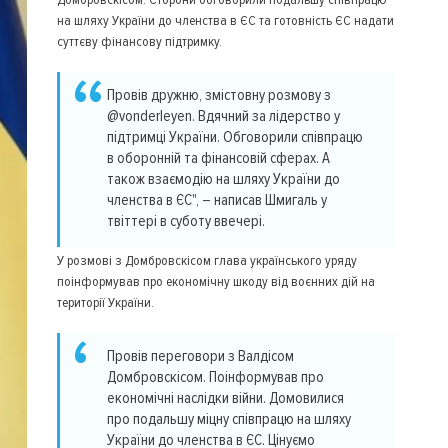
на шляху України до членства в ЄС та готовність ЄС надати
суттєву фінансову підтримку.
Провів дружню, змістовну розмову з
@vonderleyen. Вдячний за лідерство у
підтримці України. Обговорили співпрацю
в оборонній та фінансовій сферах. А
також взаємодію на шляху України до
членства в ЄС", – написав Шмигаль у
твіттері в суботу ввечері.
У розмові з Домбровскісом глава українського уряду
поінформував про економічну шкоду від воєнних дій на
території України.
Провів переговори з Валдісом
Домбровскісом. Поінформував про
економічні наслідки війни. Домовилися
про подальшу міцну співпрацю на шляху
України до членства в ЄС. Цінуємо