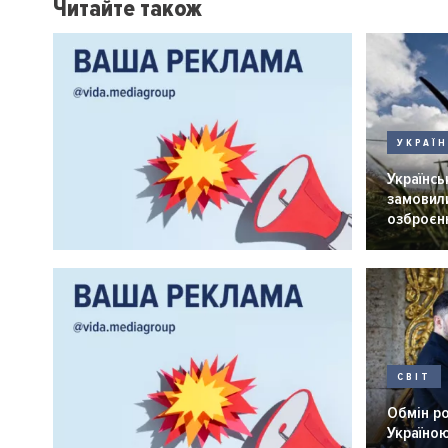
Читайте також
УКРАЇ
Українськ
замовили
озброєнн
СВІТ
Обмін р
Україною