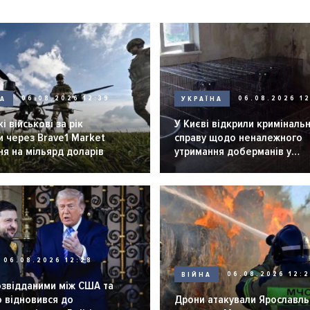
НА
06.08.2026 12:39
УКРАЇНА
06.08.2026 12
і військові за рік
У Києві відкрили криміналь
 через Brave1 Market
справу щодо неналежного
я на мільярд доларів
утримання доберманів у
розпліднику
06.08.2026 12:28
ВІЙНА
06.08.2026 12:
озвідданими між США та
 відновився до
Дрони атакували Ярославль 