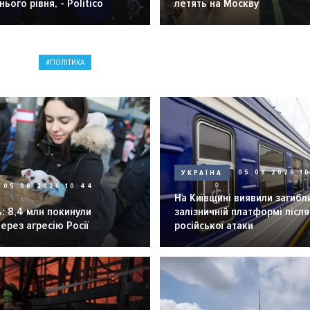
ього рівня, - Politico
летять на Москву
ПОЛІТИКА
УКРАЇНА
05.08.2026 1
05.08.2026 10:44
На Київщині виявили загибл
: 8,4 млн покинули
залізничній платформі після
через агресію Росії
російської атаки