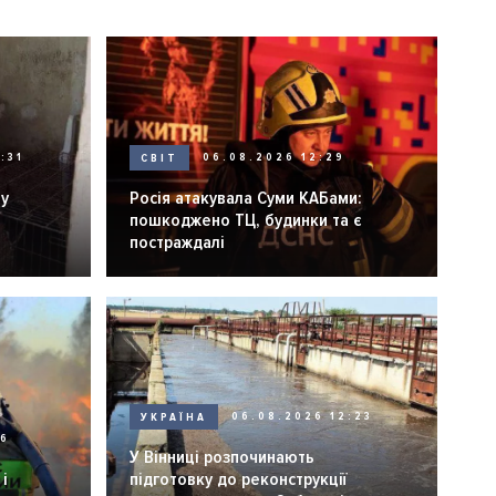
:31
СВІТ
06.08.2026 12:29
ну
Росія атакувала Суми КАБами:
пошкоджено ТЦ, будинки та є
постраждалі
УКРАЇНА
06.08.2026 12:23
26
У Вінниці розпочинають
і
підготовку до реконструкції