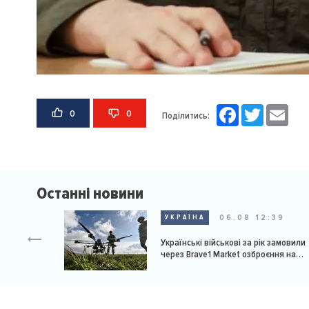
Facebook
Twitter
Email
0
0
Поділитись:
Останні новини
06.08 12:39
УКРАЇНА
Українські військові за рік замовили
через Brave1 Market озброєння на
мільярд доларів