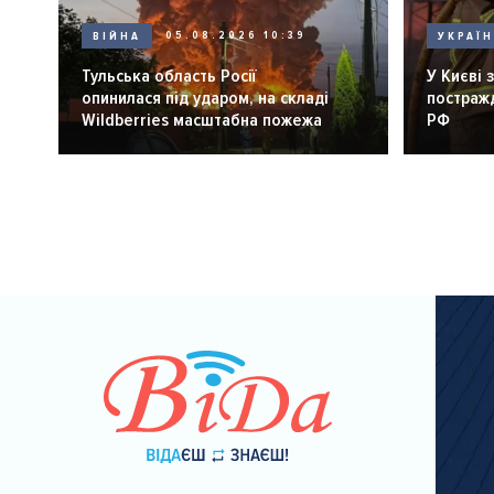
ВІЙНА
05.08.2026 10:39
УКРАЇ
Тульська область Росії
У Києві 
опинилася під ударом, на складі
постражд
Wildberries масштабна пожежа
РФ
Розбивка
на
сторінки