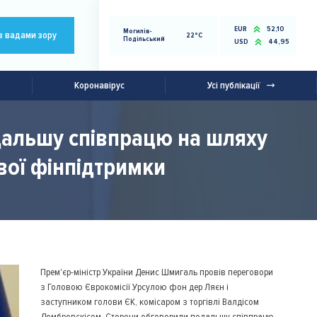
EUR
52,10
Могилів-
з вадами зору
22°C
Подільський
USD
44,95
Коронавірус
Усі публікації
дальшу співпрацю на шляху
євої фінпідтримки
Прем'єр-міністр України Денис Шмигаль провів переговори
з Головою Єврокомісії Урсулою фон дер Ляєн і
заступником голови ЄК, комісаром з торгівлі Валдісом
Домбровскісом. Сторони обговорили подальшу співпрацю