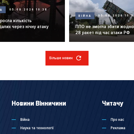
НА
05.08.2026 10:38
ВІЙНА
05.08.2026 10:3
зросла кількість
алих через нічну атаку
ППО не змогла збити жодної
28 ракет під час атаки РФ
Більше новин
Новини Вінничини
Читачу
Війна
Про нас
Наука та технології
Реклама