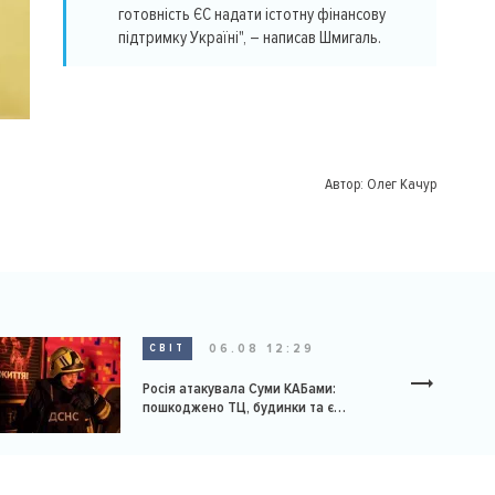
готовність ЄС надати істотну фінансову
підтримку Україні", – написав Шмигаль.
Автор:
Олег Качур
06.08 12:29
СВІТ
Росія атакувала Суми КАБами:
пошкоджено ТЦ, будинки та є
постраждалі