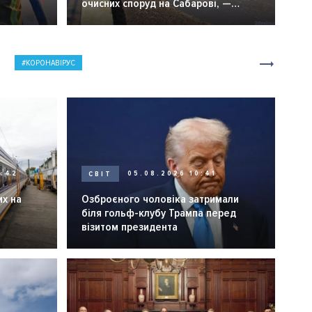
очисних споруд на Сабарові, —
мер Вінниці.
КОРОНАВІРУС
0:42
СВІТ
05.08.2026 10:41
их на
Озброєного чоловіка затримали
біля гольф-клубу Трампа перед
візитом президента