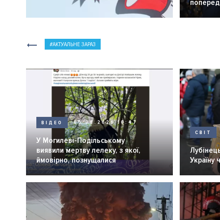
попередн
АКТУАЛЬНЕ ЗАРАЗ
ВІДЕО
05.08.2026 10:47
СВІТ
У Могилеві-Подільському
виявили мертву лелеку, з якої,
Лубінець
ймовірно, познущалися
Україну 