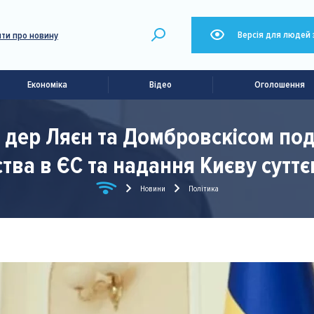
Версія для людей 
ти про новину
Економіка
Відео
Оголошення
 дер Ляєн та Домбровскісом по
тва в ЄС та надання Києву сутт
Новини
Політика