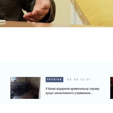
06.08 12:31
УКРАЇНА
У Києві відкрили кримінальну справу
щодо неналежного утримання
доберманів у розпліднику