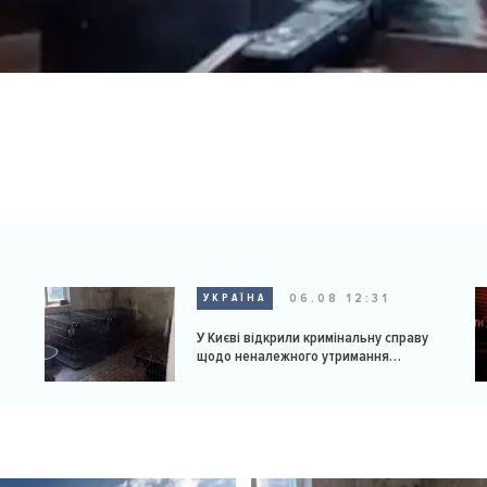
06.08 12:31
УКРАЇНА
У Києві відкрили кримінальну справу
щодо неналежного утримання
доберманів у розпліднику