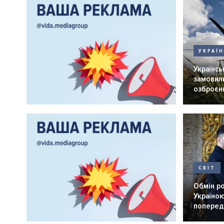
УКРАЇ
Українськ
замовили
озброєнн
СВІТ
Обмін р
Україною
попередн