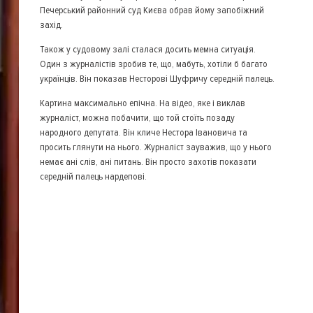
Печерський районний суд Києва обрав йому запобіжний
захід.
Також у судовому залі сталася досить мемна ситуація.
Один з журналістів зробив те, що, мабуть, хотіли б багато
українців. Він показав Несторові Шуфричу середній палець.
Картина максимально епічна. На відео, яке і виклав
журналіст, можна побачити, що той стоїть позаду
народного депутата. Він кличе Нестора Івановича та
просить глянути на нього. Журналіст зауважив, що у нього
немає ані слів, ані питань. Він просто захотів показати
середній палець нардепові.