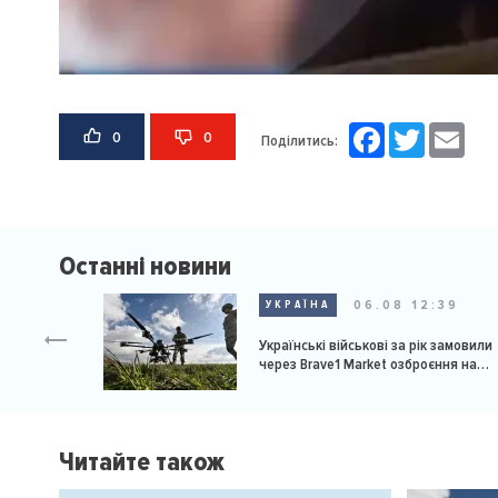
Facebook
Twitter
Email
0
0
Поділитись:
Останні новини
06.08 12:39
УКРАЇНА
Українські військові за рік замовили
через Brave1 Market озброєння на
мільярд доларів
Читайте також