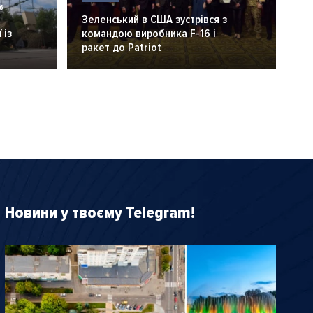
6
Зеленський в США зустрівся з
 із
командою виробника F-16 і
ракет до Patriot
Новини у твоєму Telegram!