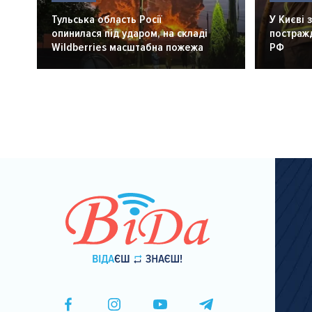
Тульська область Росії
У Києві 
опинилася під ударом, на складі
постражд
Wildberries масштабна пожежа
РФ
Розбивка
на
сторінки