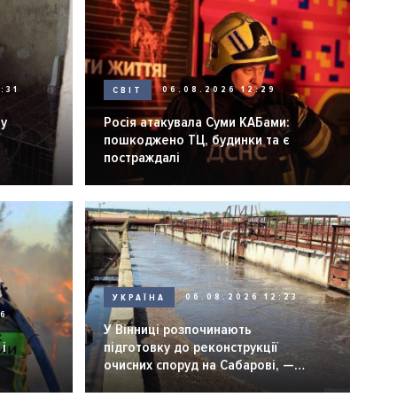
:31
СВІТ
06.08.2026 12:29
ну
Росія атакувала Суми КАБами:
пошкоджено ТЦ, будинки та є
постраждалі
УКРАЇНА
06.08.2026 12:23
26
У Вінниці розпочинають
і
підготовку до реконструкції
очисних споруд на Сабарові, —
мер Вінниці.