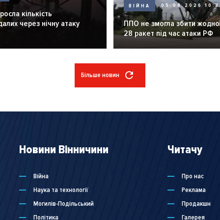
ВІЙНА
05.08.2026 10:3
зросла кількість
алих через нічну атаку
ППО не змогла збити жодної
28 ракет під час атаки РФ
Більше новин
Новини Вінничини
Читачу
Війна
Про нас
Наука та технології
Реклама
Могилів-Подільський
Продакшн
Політика
Галерея