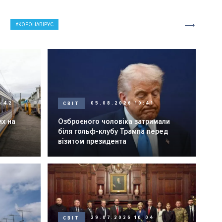
КОРОНАВІРУС
0:42
СВІТ
05.08.2026 10:41
их на
Озброєного чоловіка затримали
біля гольф-клубу Трампа перед
візитом президента
СВІТ
29.07.2026 10:04