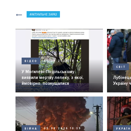
АКТУАЛЬНЕ ЗАРАЗ
ВІДЕО
05.08.2026 10:47
СВІТ
У Могилеві-Подільському
виявили мертву лелеку, з якої,
Лубінець
ймовірно, познущалися
Україну 
ВІЙНА
05.08.2026 10:39
УКРАЇ