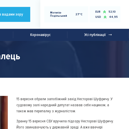
EUR
52,10
Могилів-
з вадами зору
27°C
Подільський
USD
44,95
Коронавірус
Усі публікації
алець
15 вересня обрали запобіжний захід Несторові Шуфричу. У
судовому залі народний депутат назвав себе нациком, а
також мав перепалку з журналістом.
Зранку 15 вересня СБУ вручила підозру Несторові Шуфричу.
Його звинувачують у державній зраді. А вже ввечері