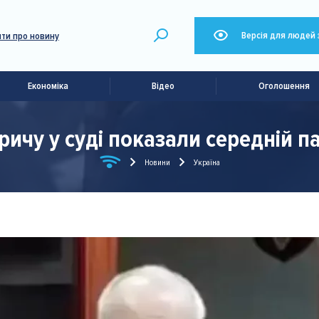
Версія для людей 
ти про новину
Економіка
Відео
Оголошення
ичу у суді показали середній п
Новини
Україна