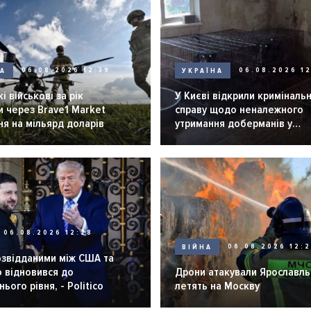
НА
06.08.2026 12:39
УКРАЇНА
06.08.2026 12
і військові за рік
У Києві відкрили криміналь
 через Brave1 Market
справу щодо неналежного
я на мільярд доларів
утримання доберманів у
розпліднику
06.08.2026 12:28
ВІЙНА
06.08.2026 12:
озвідданими між США та
 відновився до
Дрони атакували Ярославль 
ього рівня, - Politico
летять на Москву