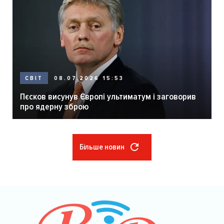
08.07.2026 15:53
СВІТ
Пєсков висунув Європі ультиматум і заговорив
про ядерну зброю
Більше новин
Розбивка
на
сторінки