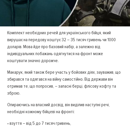
Комплект необхідних речей для українського бійця, який
вирушає на передову коштує 32 – 35 тисяч гривень чи 1000
доларів. Мова йде про базовий набір, а залежно від
індивідуальних побажань одягнутися на фронт може
коштувати значно дорожче.
Макарук, який також бере участь у бойових діях, зауважив, що
збирався та одягався на війну самостійно. Від держави він
отримав те, що попросив, – запасні берці, флісову кофту та
зброю.
Опираючись на власний досвід, він виділив наступні речі,
необхідні кожному бійцеві на фронті:
• взуття – від 5 до 7 тисяч гривень,