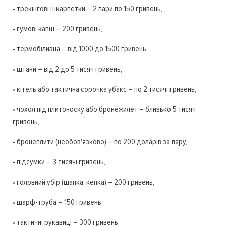
• трекінгові шкарпетки – 2 пари по 150 гривень,
• гумові капці – 200 гривень,
• термобілизна – від 1000 до 1500 гривень,
• штани – від 2 до 5 тисяч гривень,
• кітель або тактична сорочка убакс – по 2 тисячі гривень,
• чохол під плитоноску або бронежилет – близько 5 тисяч
гривень,
• бронеплити (необов'язково) – по 200 доларів за пару,
• підсумки – 3 тисячі гривень,
• головний убір (шапка, кепка) – 200 гривень,
• шарф-труба – 150 гривень,
• тактичні рукавиці – 300 гривень,