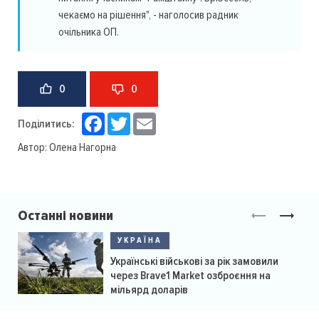
чекаємо на рішення", - наголосив радник
очільника ОП.
0
0
Facebook
Twitter
Email
Поділитись:
Автор:
Олена Нагорна
Останні новини
УКРАЇНА
Українські військові за рік замовили
через Brave1 Market озброєння на
мільярд доларів