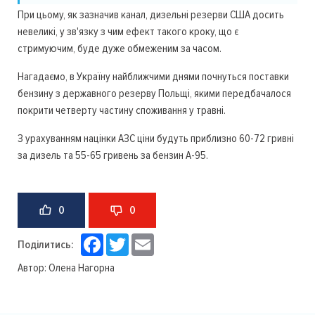
При цьому, як зазначив канал, дизельні резерви США досить
невеликі, у зв'язку з чим ефект такого кроку, що є
стримуючим, буде дуже обмеженим за часом.
Нагадаємо, в Україну найближчими днями почнуться поставки
бензину з державного резерву Польщі, якими передбачалося
покрити четверту частину споживання у травні.
З урахуванням націнки АЗС ціни будуть приблизно 60-72 гривні
за дизель та 55-65 гривень за бензин А-95.
0
0
Facebook
Twitter
Email
Поділитись:
Автор:
Олена Нагорна