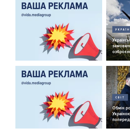
УКРАЇ
Українськ
замовили
озброєнн
СВІТ
Обмін р
Україною
попередн