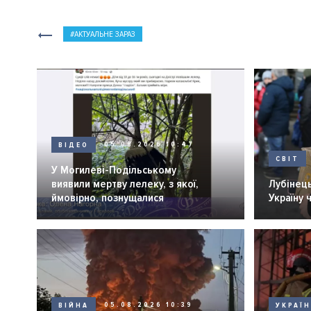
АКТУАЛЬНЕ ЗАРАЗ
ВІДЕО
05.08.2026 10:47
СВІТ
У Могилеві-Подільському
виявили мертву лелеку, з якої,
Лубінець
ймовірно, познущалися
Україну 
ВІЙНА
05.08.2026 10:39
УКРАЇ