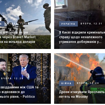
НА
ВЧОРА, 12:39
УКРАЇНА
ВЧОРА, 12:31
і військові за рік
У Києві відкрили криміналь
 через Brave1 Market
справу щодо неналежного
я на мільярд доларів
утримання доберманів у
розпліднику
ВЧОРА, 12:28
ВІЙНА
ВЧОРА, 12:26
озвідданими між США та
 відновився до
Дрони атакували Ярославль 
ього рівня, - Politico
летять на Москву