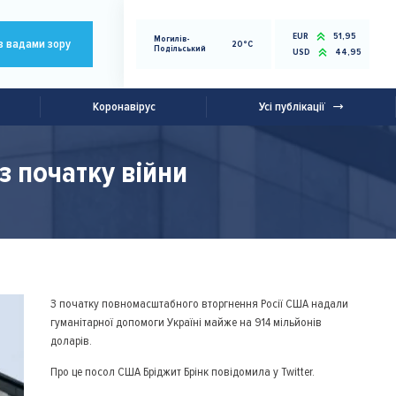
EUR
51,95
Могилів-
з вадами зору
20°C
Подільський
USD
44,95
Коронавірус
Усі публікації
з початку війни
З початку повномасштабного вторгнення Росії США надали
гуманітарної допомоги Україні майже на 914 мільйонів
доларів.
Про це посол США Бріджит Брінк повідомила у Twitter.