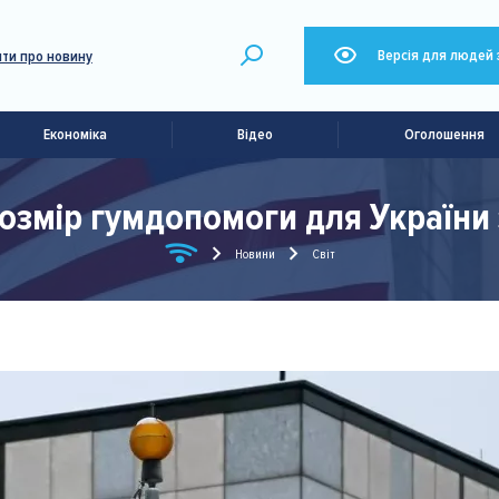
Версія для людей 
ти про новину
Економіка
Відео
Оголошення
змір гумдопомоги для України 
Новини
Світ