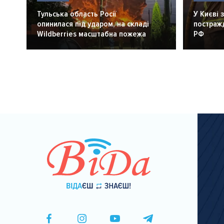
Тульська область Росії
У Києві 
опинилася під ударом, на складі
постражд
Wildberries масштабна пожежа
РФ
Розбивка
на
сторінки