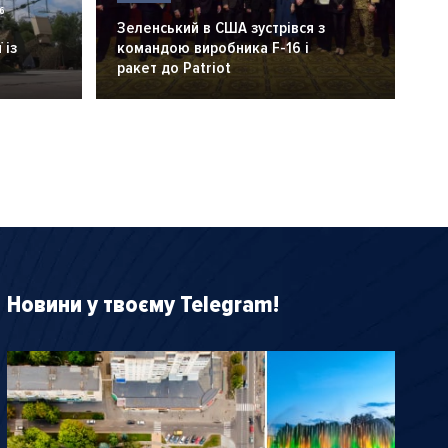
6
Зеленський в США зустрівся з
 із
командою виробника F-16 і
ракет до Patriot
Новини у твоєму Telegram!