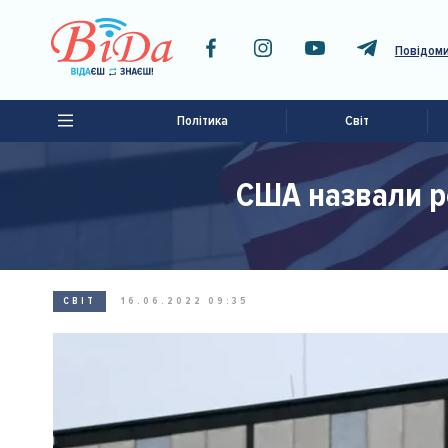
Повідоми
Політика
Світ
США назвали ро
СВІТ
16.06.2022 09:35