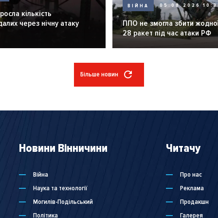
ВІЙНА
05.08.2026 10:3
зросла кількість
алих через нічну атаку
ППО не змогла збити жодної
28 ракет під час атаки РФ
Більше новин
Новини Вінничини
Читачу
Війна
Про нас
Наука та технології
Реклама
Могилів-Подільський
Продакшн
Політика
Галерея