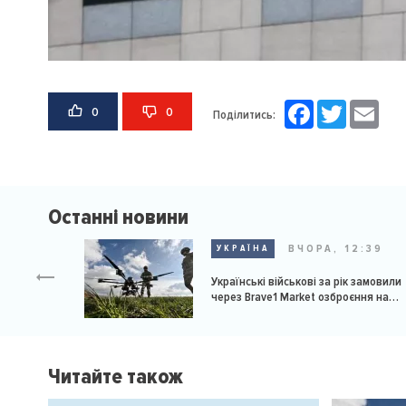
Facebook
Twitter
Email
0
0
Поділитись:
Останні новини
ВЧОРА, 12:39
УКРАЇНА
Українські військові за рік замовили
через Brave1 Market озброєння на
мільярд доларів
Читайте також