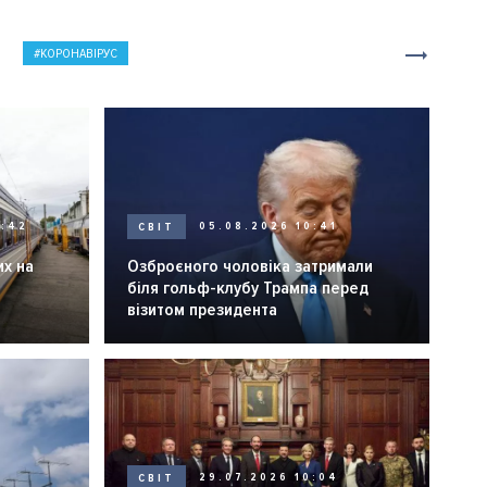
КОРОНАВІРУС
0:42
СВІТ
05.08.2026 10:41
их на
Озброєного чоловіка затримали
біля гольф-клубу Трампа перед
візитом президента
СВІТ
29.07.2026 10:04