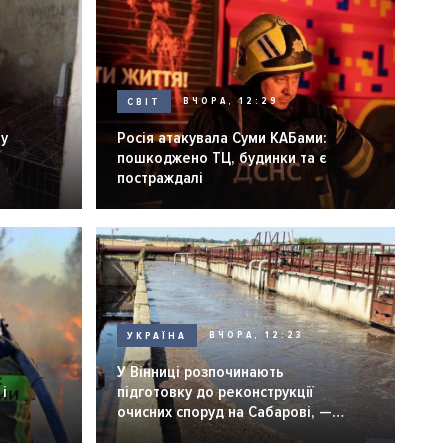
СВІТ
ВЧОРА, 12:29
ну
Росія атакувала Суми КАБами:
пошкоджено ТЦ, будинки та є
постраждалі
УКРАЇНА
ВЧОРА, 12:23
У Вінниці розпочинають
і
підготовку до реконструкції
очисних споруд на Сабарові, —
мер Вінниці.