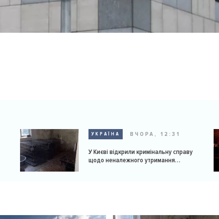
ВЧОРА, 12:31
УКРАЇНА
У Києві відкрили кримінальну справу
щодо неналежного утримання
доберманів у розпліднику