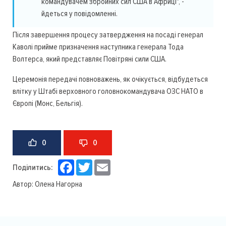
командувачем збройних сил США в Африці", -
йдеться у повідомленні.
Після завершення процесу затвердження на посаді генерал
Каволі прийме призначення наступника генерала Тода
Волтерса, який представляє Повітряні сили США.
Церемонія передачі повноважень, як очікується, відбудеться
влітку у Штабі верховного головнокомандувача ОЗС НАТО в
Європі (Монс, Бельгія).
0
0
Facebook
Twitter
Email
Поділитись:
Автор:
Олена Нагорна