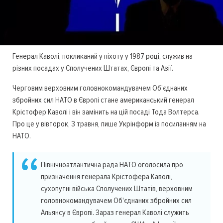
Генерал Каволі, покликаний у піхоту у 1987 році, служив на
різних посадах у Сполучених Штатах, Європі та Азії.
Черговим верховним головнокомандувачем Об'єднаних
збройних сил НАТО в Європі стане американський генерал
Крістофер Каволі і він замінить на цій посаді Тода Волтерса.
Про це у вівторок, 3 травня, пише Укрінформ із посиланням на
НАТО.
Північноатлантична рада НАТО оголосила про
призначення генерала Крістофера Каволі,
сухопутні війська Сполучених Штатів, верховним
головнокомандувачем Об'єднаних збройних сил
Альянсу в Європі. Зараз генерал Каволі служить