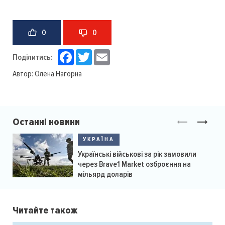
0
0
Facebook
Twitter
Email
Поділитись:
Автор:
Олена Нагорна
Останні новини
УКРАЇНА
Українські військові за рік замовили
через Brave1 Market озброєння на
мільярд доларів
Читайте також