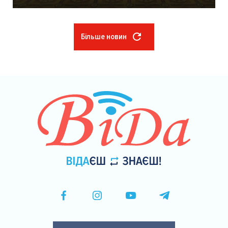
Більше новин
Розбивка
на
сторінки