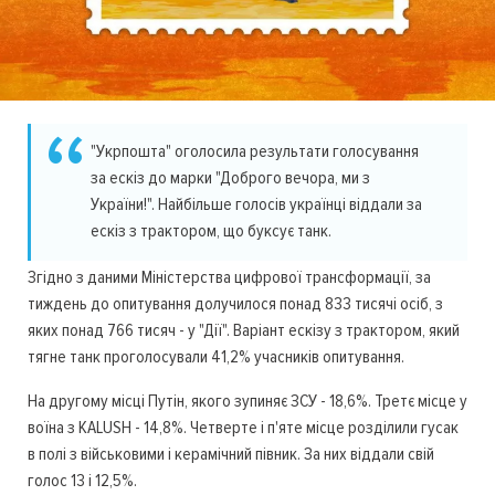
"Укрпошта" оголосила результати голосування
за ескіз до марки "Доброго вечора, ми з
України!". Найбільше голосів українці віддали за
ескіз з трактором, що буксує танк.
Згідно з даними Міністерства цифрової трансформації, за
тиждень до опитування долучилося понад 833 тисячі осіб, з
яких понад 766 тисяч - у "Дії". Варіант ескізу з трактором, який
тягне танк проголосували 41,2% учасників опитування.
На другому місці Путін, якого зупиняє ЗСУ - 18,6%. Третє місце у
воїна з KALUSH - 14,8%. Четверте і п'яте місце розділили гусак
в полі з військовими і керамічний півник. За них віддали свій
голос 13 і 12,5%.