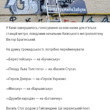
У Києві завершилось голосування за нові назви для п'ятьох
станцій метро, повідомив начальник Київського метрополітену
Віктор Брагінський.
На думку громадськості, потрібно перейменувати:
•«Берестейську» — на «Бучанську»;
•«Площу Льва Толстого» — на «Василя Стуса»;
•«Героїв Дніпра» — на «Героїв України»;
•«Мінську» — на «Варшавську»;
•«Дружби народів» — на «Ботанічну».
Василь Стус родом з Гайсинщини. Це український поет,