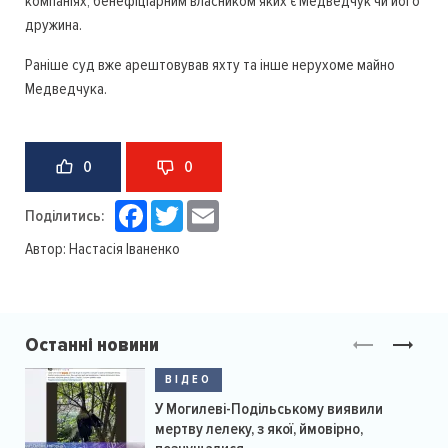
компаніях, бенефіціарним власником яких є Медведчук чи його
дружина.
Раніше суд вже арештовував яхту та інше нерухоме майно
Медведчука.
0
0
Facebook
Twitter
Email
Поділитись:
Автор:
Настасія Іваненко
Останні новини
ВІДЕО
У Могилеві-Подільському виявили
мертву лелеку, з якої, ймовірно,