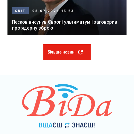
08.07.2026 15:53
СВІТ
Пєсков висунув Європі ультиматум і заговорив
про ядерну зброю
Більше новин
Розбивка
на
сторінки