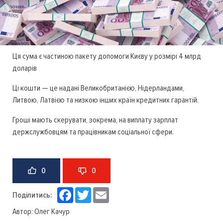
Ця сума є частиною пакету допомоги Києву у розмірі 4 млрд
доларів
Ці кошти — це надані Великобританією, Нідерландами,
Литвою, Латвією та низкою інших країн кредитних гарантій.
Гроші мають скерувати, зокрема, на виплату зарплат
держслужбовцям та працівникам соціальної сфери.
0
0
Facebook
Twitter
Email
Поділитись:
Автор:
Олег Качур