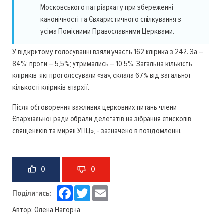
Московського патріархату при збереженні
канонічності та Євхаристичного спілкування з
усіма Помісними Православними Церквами.
У відкритому голосуванні взяли участь 162 клірика з 242. За –
84%; проти – 5,5%; утримались – 10,5%. Загальна кількість
кліриків, які проголосували «за», склала 67% від загальної
кількості кліриків єпархії.
Після обговорення важливих церковних питань члени
Єпархіальної ради обрали делегатів на зібрання єпископів,
священиків та мирян УПЦ», - зазначено в повідомленні.
0
0
Facebook
Twitter
Email
Поділитись:
Автор:
Олена Нагорна