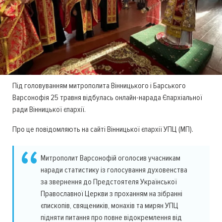
Під головуванням митрополита Вінницького і Барського
Варсонофія 25 травня відбулась онлайн-нарада Єпархіальної
ради Вінницької єпархії.
Про це повідомляють на сайті Вінницької єпархії УПЦ (МП).
Митрополит Варсонофій оголосив учасникам
наради статистику із голосування духовенства
за звернення до Предстоятеля Української
Православної Церкви з проханням на зібранні
єпископів, священиків, монахів та мирян УПЦ
підняти питання про повне відокремлення від